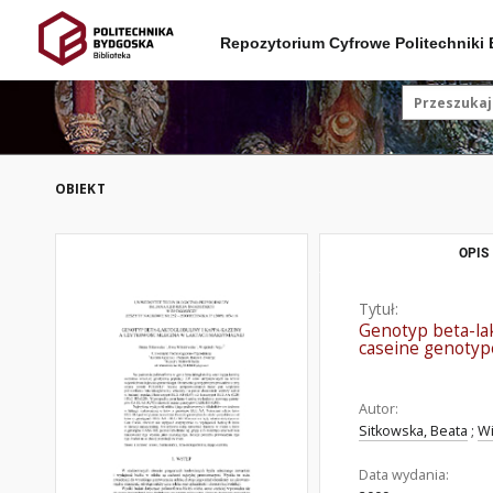
Repozytorium Cyfrowe Politechniki
OBIEKT
OPIS
Tytuł:
Genotyp beta-lak
caseine genotype
Autor:
Sitkowska, Beata
;
Wi
Data wydania: