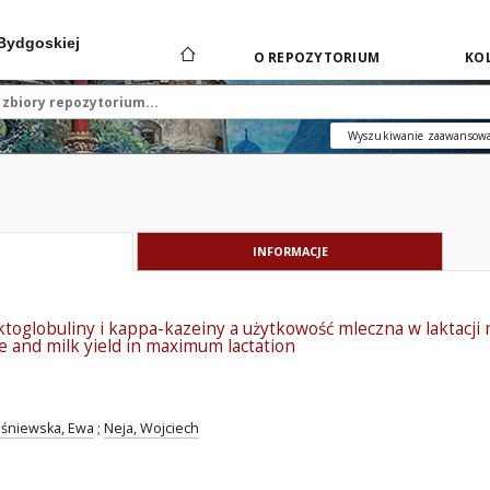
 Bydgoskiej
O REPOZYTORIUM
KOL
Wyszukiwanie zaawansow
INFORMACJE
toglobuliny i kappa-kazeiny a użytkowość mleczna w laktacji 
 and milk yield in maximum lactation
śniewska, Ewa
;
Neja, Wojciech