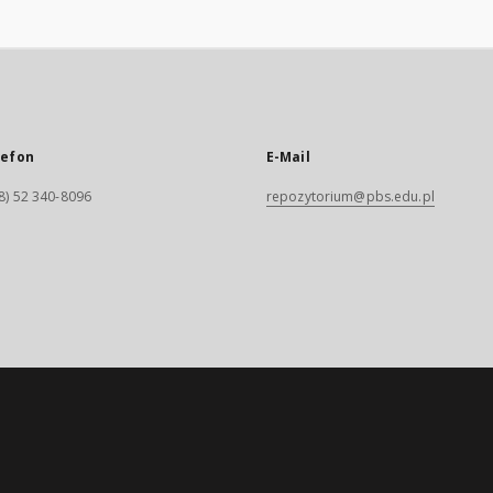
lefon
E-Mail
8) 52 340-8096
repozytorium@pbs.edu.pl