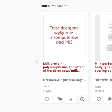
OBIEKTY
podobne
Milk protein
Milk perf
polymorphisms and effect
body type 
of herds on cows`milk
scoring as
composition
condition s
calf cows
Markowska, Agnieszka Magdalena
Sitkowska, Be
Sitkowska, 
2013
2010
artykuł
artykuł