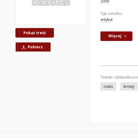
2009
Typ zasobu:
artykuł
Pokaż treść
Więcej
Pobierz
Temat i słowa klucz
cows
krowy