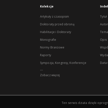
Kolekcje
Inde
Artykuły z czasopism
Tytuł
Doktoraty przed obroną
Autor
Habilitacje i Doktoraty
Temat
Monografie
Opis
Normy Branżowe
Wspó
Raporty
Wyda
Sympozja, Kongresy, Konferencje
Data
...
Zobacz więcej
Ten serwis działa dzięki opr