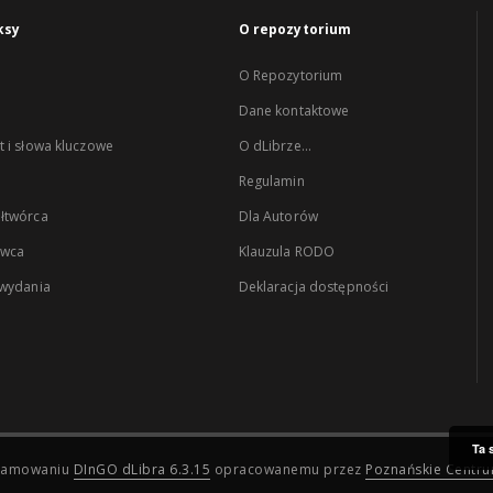
ksy
O repozytorium
O Repozytorium
Dane kontaktowe
 i słowa kluczowe
O dLibrze...
Regulamin
łtwórca
Dla Autorów
wca
Klauzula RODO
 wydania
Deklaracja dostępności
Ta 
ogramowaniu
DInGO dLibra 6.3.15
opracowanemu przez
Poznańskie Centr