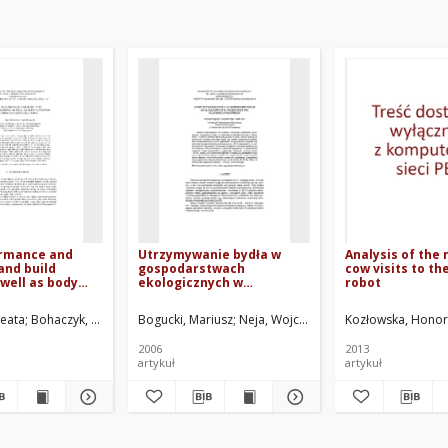
ormance and
Utrzymywanie bydła w
Analysis of the
and build
gospodarstwach
cow visits to th
 well as body
ekologicznych w
robot
coring of first-
województwie kujawsko-
pomorskim
ata
Beata
Neja, Wojciech
Bohaczyk, Marta
Milczewska, Agata
Nowachowicz, Jerzy. Red.
Bogucki, Mariusz
Mroczkowski, Sławomir
Neja, Wojciech
Oler, Adam
Kozłowska, Honor
Nowachow
2006
2013
artykuł
artykuł