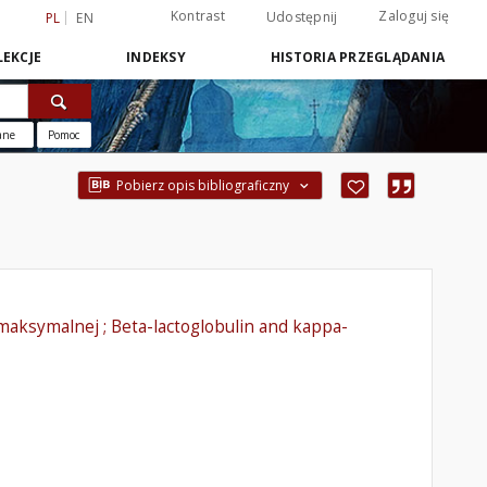
Kontrast
Zaloguj się
Udostępnij
PL
EN
EKCJE
INDEKSY
HISTORIA PRZEGLĄDANIA
ane
Pomoc
Pobierz opis bibliograficzny
maksymalnej ; Beta-lactoglobulin and kappa-