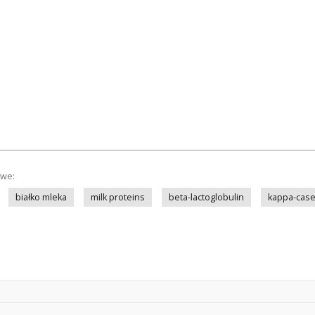
owe:
białko mleka
milk proteins
beta-lactoglobulin
kappa-case