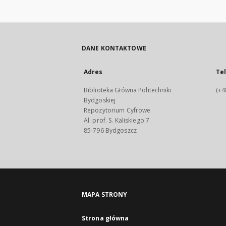
DANE KONTAKTOWE
Adres
Te
Biblioteka Główna Politechniki
(+4
Bydgoskiej
Repozytorium Cyfrowe
Al. prof. S. Kaliskiego 7
85-796 Bydgoszcz
MAPA STRONY
Strona główna