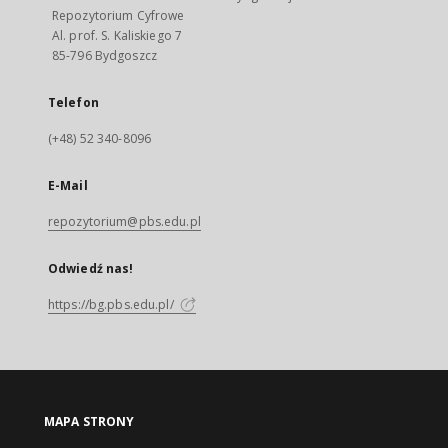
Repozytorium Cyfrowe
Al. prof. S. Kaliskiego 7
85-796 Bydgoszcz
Telefon
(+48) 52 340-8096
E-Mail
repozytorium@pbs.edu.pl
Odwiedź nas!
https://bg.pbs.edu.pl/
MAPA STRONY