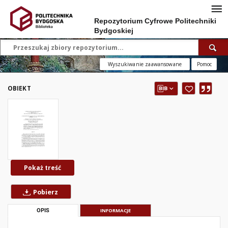
Repozytorium Cyfrowe Politechniki
Bydgoskiej
Wyszukiwanie zaawansowane
Pomoc
OBIEKT
Pokaż treść
Pobierz
OPIS
INFORMACJE