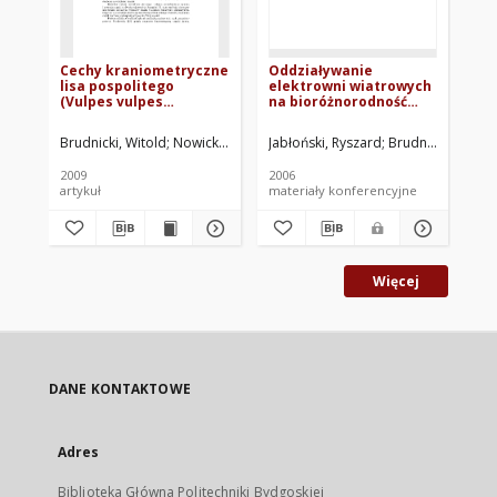
Cechy kraniometryczne
Oddziaływanie
Pr
lisa pospolitego
elektrowni wiatrowych
– 
(Vulpes vulpes
na bioróżnorodność
pe
Linnaeus 1758)
przyległych siedlisk
Brudnicki, Witold
Nowicki, Włodzimierz
Jabłoński, Ryszard
Skoczylas, Benedykt
Brudnicki, Witold
Jabłońsk
Jab
2009
2006
200
artykuł
materiały konferencyjne
mat
Więcej
DANE KONTAKTOWE
Adres
Biblioteka Główna Politechniki Bydgoskiej