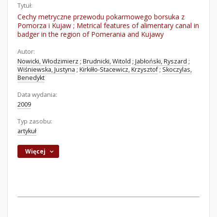
Tytuł:
Cechy metryczne przewodu pokarmowego borsuka z
Pomorza i Kujaw ; Metrical features of alimentary canal in
badger in the region of Pomerania and Kujawy
Autor:
Nowicki, Włodzimierz
;
Brudnicki, Witold
;
Jabłoński, Ryszard
;
Wiśniewska, Justyna
;
Kirkiłło-Stacewicz, Krzysztof
;
Skoczylas,
Benedykt
Data wydania:
2009
Typ zasobu:
artykuł
Więcej