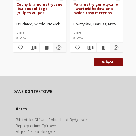
Cechy kraniometryczne
Parametry genetyczne
Zm
lisa pospolitego
i wartość hodowlana
aor
(Vulpes vulpes
owiec rasy merynos
(Vu
Linnaeus 1758)
polski oszacowana
od
metodą BLUP-AM w
li
Brudnicki, Witold
Nowicki, Włodzimierz
Piwczyński, Dariusz
Skoczylas, Benedykt
Nowachowicz, Je
Jabłońsk
Now
zakresie wybranych
cech użytkowości
2009
2009
200
reprodukcyjnej
artykuł
artykuł
roz
Więcej
DANE KONTAKTOWE
Adres
Biblioteka Główna Politechniki Bydgoskiej
Repozytorium Cyfrowe
Al. prof. S. Kaliskiego 7