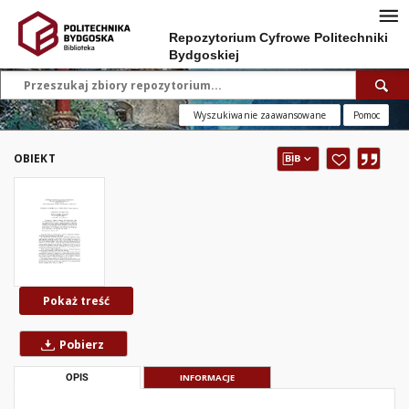
Repozytorium Cyfrowe Politechniki
Bydgoskiej
Wyszukiwanie zaawansowane
Pomoc
OBIEKT
Pokaż treść
Pobierz
OPIS
INFORMACJE