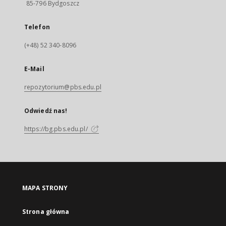
85-796 Bydgoszcz
Telefon
(+48) 52 340-8096
E-Mail
repozytorium@pbs.edu.pl
Odwiedź nas!
https://bg.pbs.edu.pl/
MAPA STRONY
Strona główna