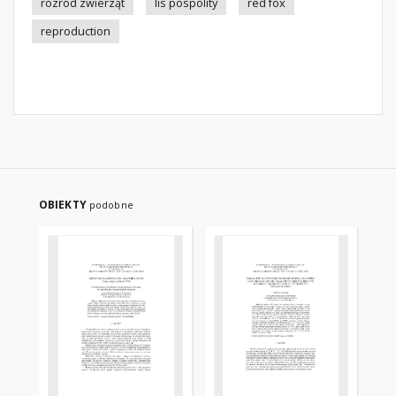
rozród zwierząt
lis pospolity
red fox
reproduction
OBIEKTY
podobne