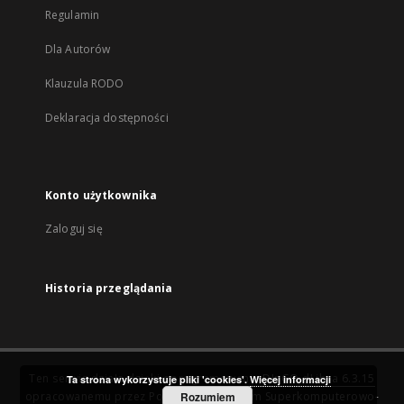
Regulamin
Dla Autorów
Klauzula RODO
Deklaracja dostępności
Konto użytkownika
Zaloguj się
Historia przeglądania
Ten serwis działa dzięki oprogramowaniu
DInGO dLibra 6.3.15
Ta strona wykorzystuje pliki 'cookies'.
Więcej informacji
opracowanemu przez
Poznańskie Centrum Superkomputerowo-
Rozumiem