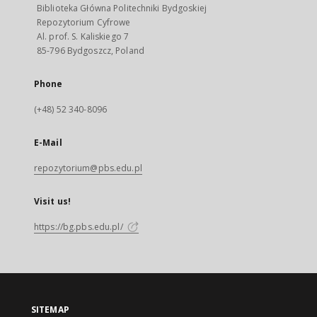
Biblioteka Główna Politechniki Bydgoskiej
Repozytorium Cyfrowe
Al. prof. S. Kaliskiego 7
85-796 Bydgoszcz, Poland
Phone
(+48) 52 340-8096
E-Mail
repozytorium@pbs.edu.pl
Visit us!
https://bg.pbs.edu.pl/
SITEMAP