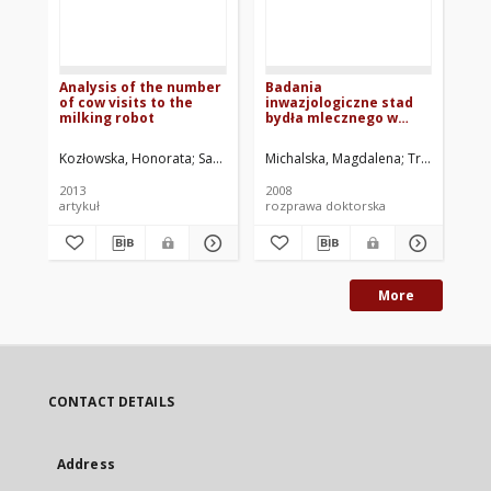
Analysis of the number
Badania
Uw
of cow visits to the
inwazjologiczne stad
fiz
milking robot
bydła mlecznego w
śr
aspekcie wydajności,
zd
kondycji i rozrodu
zd
Kozłowska, Honorata
Sawa, Anna
Michalska, Magdalena
Neja, Wojciech
Traczykowski
Kur
zwierząt
ml
do
2013
2008
202
au
artykuł
rozprawa doktorska
roz
More
CONTACT DETAILS
Address