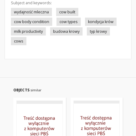
Subject and keywords:
wydajność mleczna
cow built
cow body condition
cow types
kondycja krów
milk productivity
budowa krowy
typ krowy
cows
OBJECTS
similar