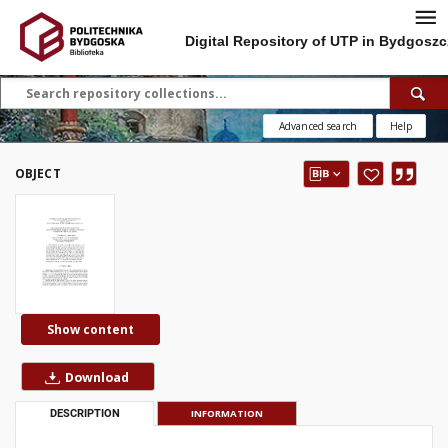
Digital Repository of UTP in Bydgoszc
Advanced search
Help
OBJECT
Show content
Download
DESCRIPTION
INFORMATION