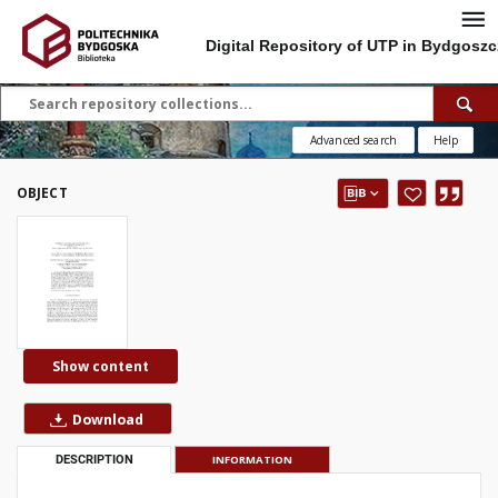
Digital Repository of UTP in Bydgoszc
Advanced search
Help
OBJECT
Show content
Download
DESCRIPTION
INFORMATION