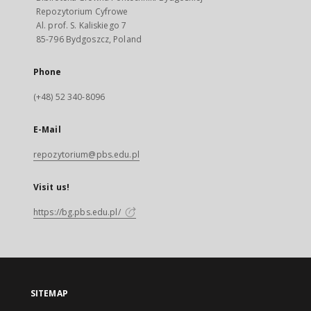
Repozytorium Cyfrowe
Al. prof. S. Kaliskiego 7
85-796 Bydgoszcz, Poland
Phone
(+48) 52 340-8096
E-Mail
repozytorium@pbs.edu.pl
Visit us!
https://bg.pbs.edu.pl/
SITEMAP