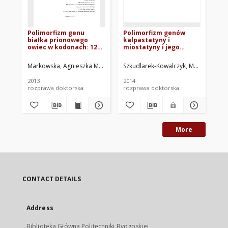
Polimorfizm genu
Polimorfizm genów
Po
białka prionowego
kalpastatyny i
bi
owiec w kodonach: 127,
miostatyny i jego
owi
141, 151, 171 i 198
powiązanie z cechami
wy
użytkowości mięsnej
pr
Markowska, Agnieszka Magdalena
Szkudlarek-Kowalczyk, Magdalena
Mroczkowski, Sławomir. Promotor
Wiś
M
owiec
2013
2014
200
rozprawa doktorska
rozprawa doktorska
roz
More
CONTACT DETAILS
Address
Biblioteka Główna Politechniki Bydgoskiej