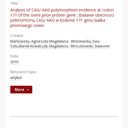
Title:
Analysis of CAG/ AAG polymorphism incidence at codon
171 of the ovine prion protein gene ; Badanie obecności
polimorfizmu CAG/ AAG w kodonie 171 genu białka
prionowego owiec
Creator:
Markowska, Agnieszka Magdalena
;
Wiśniewska, Ewa
;
Szkudlarek-Kowalczyk, Magdalena
;
Mroczkowski, Sławomir
Date:
2010
Resource Type:
artykuł
More