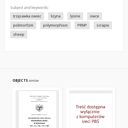
Subject and keywords:
trzęsawka owiec
lizyna
lysine
owce
polimorfizm
polymorphism
PRNP
scrapie
sheep
OBJECTS
similar