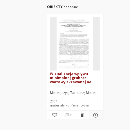
OBIEKTY
podobne
Wizualizacja wpływu
minimalnej grubości
warstwy skrawanej na
chropowatość powierzchni
Mikołajczyk, Tadeusz
Mikołajczyk, Tadeusz. Red.
2007
materiały konferencyjne