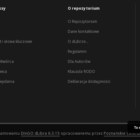
ksy
O repozytorium
O Repozytorium
Dane kontaktowe
 i słowa kluczowe
O dLibrze...
Regulamin
łtwórca
Dla Autorów
wca
Klauzula RODO
 wydania
Deklaracja dostępności
Ta 
ogramowaniu
DInGO dLibra 6.3.15
opracowanemu przez
Poznańskie Centr