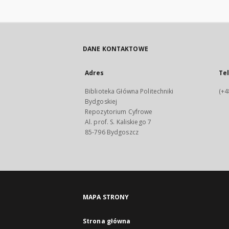
DANE KONTAKTOWE
Adres
Te
Biblioteka Główna Politechniki
(+4
Bydgoskiej
Repozytorium Cyfrowe
Al. prof. S. Kaliskiego 7
85-796 Bydgoszcz
MAPA STRONY
Strona główna