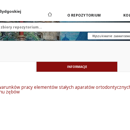
 Bydgoskiej
O REPOZYTORIUM
KOL
Wyszukiwanie zaawansow
INFORMACJE
warunków pracy elementów stałych aparatów ortodontycznych
chu zębów