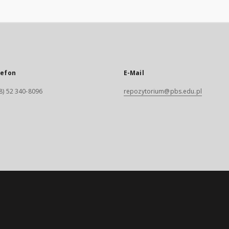
lefon
E-Mail
8) 52 340-8096
repozytorium@pbs.edu.pl