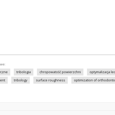
owe:
yczne
tribologia
chropowatość powierzchni
optymalizacja l
ment
tribology
surface roughness
optimization of orthodonti