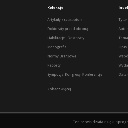
Kolekcje
Inde
Artykuły z czasopism
Tytuł
Doktoraty przed obroną
Autor
Habilitacje i Doktoraty
Temat
Monografie
Opis
Normy Branżowe
Wspó
Raporty
Wyda
Sympozja, Kongresy, Konferencje
Data
...
Zobacz więcej
Ten serwis działa dzięki opr