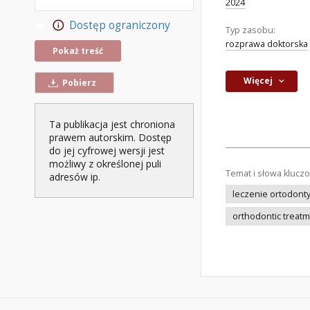
2024
Dostęp ograniczony
Typ zasobu:
rozprawa doktorska
Pokaż treść
Więcej
Pobierz
Ta publikacja jest chroniona
prawem autorskim. Dostęp
do jej cyfrowej wersji jest
możliwy z określonej puli
Temat i słowa klucz
adresów ip.
leczenie ortodont
orthodontic treat