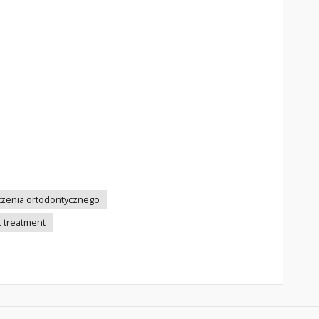
eczenia ortodontycznego
c treatment