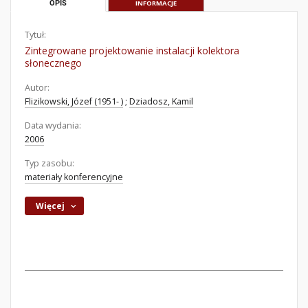
OPIS
INFORMACJE
Tytuł:
Zintegrowane projektowanie instalacji kolektora
słonecznego
Autor:
Flizikowski, Józef (1951- )
;
Dziadosz, Kamil
Data wydania:
2006
Typ zasobu:
materiały konferencyjne
Więcej