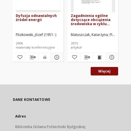
Dyfuzja odnawialnych
Zagadnienia ogólne
Ko
źródeł energii
dotyczące obciążenia
si
środowiska w cyklu
Ma
życia elektrowni
wiatrowej
Flizikowski, Józef (1951- )
Matuszczak, Katarzyna
Flizikowski, J
Cej
2006
2015
200
materiały konferencyjne
artykuł
mat
Więcej
DANE KONTAKTOWE
Adres
Biblioteka Główna Politechniki Bydgoskiej