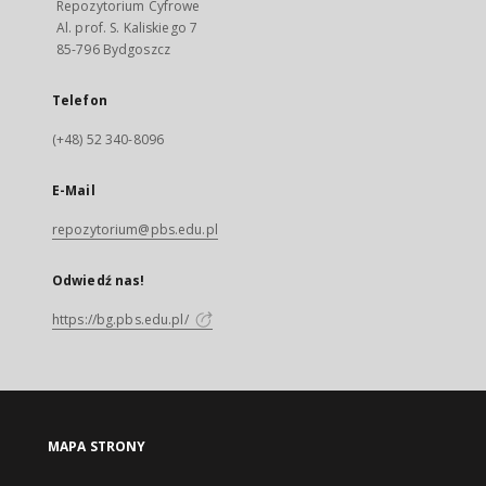
Repozytorium Cyfrowe
Al. prof. S. Kaliskiego 7
85-796 Bydgoszcz
Telefon
(+48) 52 340-8096
E-Mail
repozytorium@pbs.edu.pl
Odwiedź nas!
https://bg.pbs.edu.pl/
MAPA STRONY