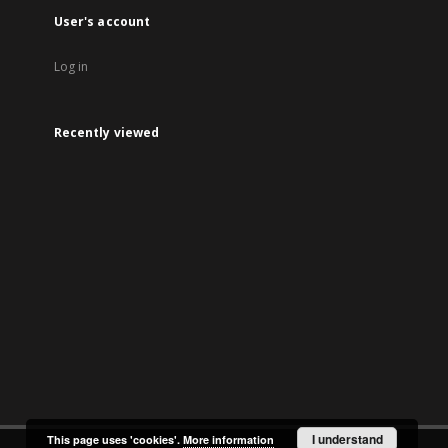
User's account
Log in
Recently viewed
I understand
This page uses 'cookies'.
More information