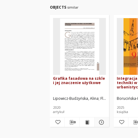
OBJECTS
similar
Grafika fasadowa na szkle
Integracja 
i jej znaczenie użytkowe
techniki w
urbanistyce
Lipowicz-Budzyńska, Alina
Flizikowski, Józef. Red
Borucińska
2020
2025
artykuł
książka