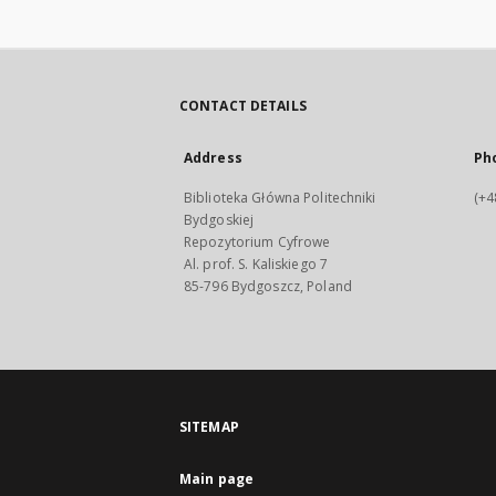
CONTACT DETAILS
Address
Ph
Biblioteka Główna Politechniki
(+4
Bydgoskiej
Repozytorium Cyfrowe
Al. prof. S. Kaliskiego 7
85-796 Bydgoszcz, Poland
SITEMAP
Main page