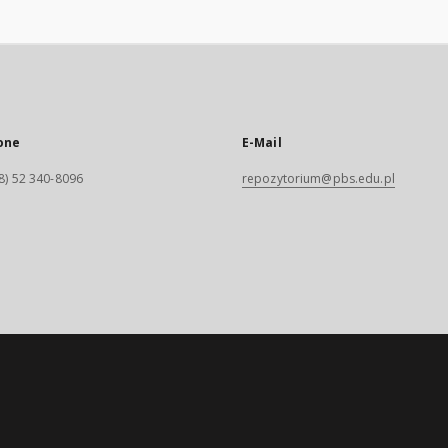
one
E-Mail
8) 52 340-8096
repozytorium@pbs.edu.pl