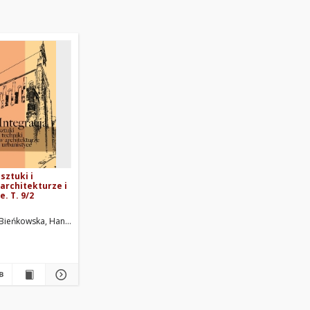
sztuki i
 architekturze i
. T. 9/2
.
-Bieńkowska, Hanna
Obracaj, Piotr. Red. nauk.
Bieńkowski, Bartłomiej
Grześkow, Iga. Red. nauk.
Furmanek, Aleksander Filip
Lipowic