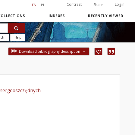
Contrast
Login
Share
EN
PL
COLLECTIONS
INDEXES
RECENTLY VIEWED
rch
Help
Download bibliography description
 energooszczędnych