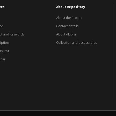
xes
About Repository
About the Project
or
Contact details
ct and Keywords
About dLibra
iption
Collection and access rules
ibutor
sher