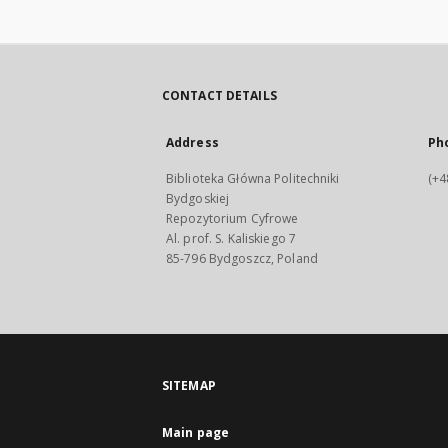
CONTACT DETAILS
Address
Ph
Biblioteka Główna Politechniki
(+4
Bydgoskiej
Repozytorium Cyfrowe
Al. prof. S. Kaliskiego 7
85-796 Bydgoszcz, Poland
SITEMAP
Main page