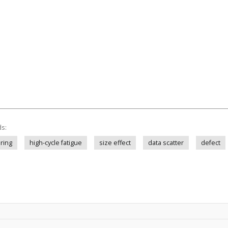
ds:
ring
high-cycle fatigue
size effect
data scatter
defect