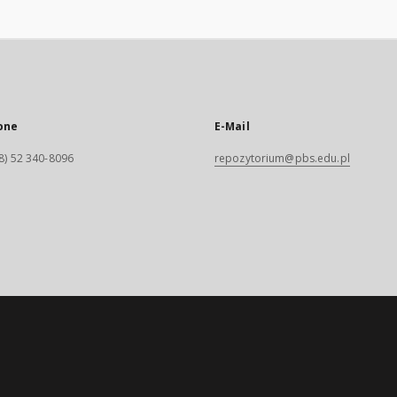
one
E-Mail
8) 52 340-8096
repozytorium@pbs.edu.pl