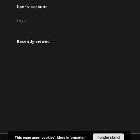
User's account
Log in
Recently viewed
I understand
This page uses 'cookies'.
More information