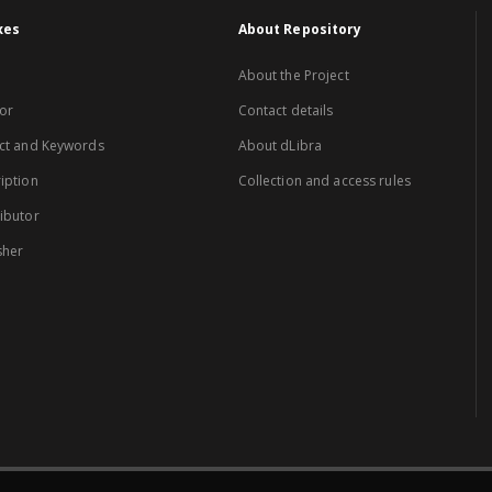
xes
About Repository
About the Project
or
Contact details
ct and Keywords
About dLibra
iption
Collection and access rules
ibutor
sher