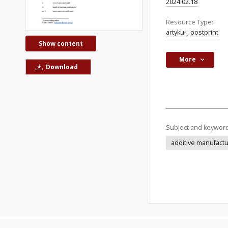
2024.02.18
Resource Type:
artykuł
;
postprint
Show content
More
Download
Subject and keywor
additive manufactu