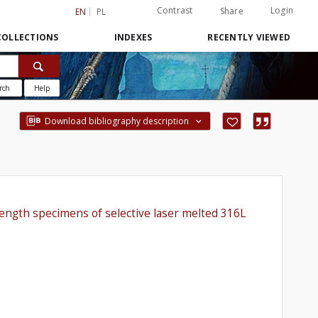
Contrast
Login
Share
EN
PL
COLLECTIONS
INDEXES
RECENTLY VIEWED
rch
Help
Download bibliography description
e length specimens of selective laser melted 316L