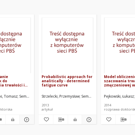
anie
Probabilistic approach for
Model obliczeni
k do
analitically - determined
szacowania trwa
a trwałości i
fatigue curve
zmęczeniowej w
ości
warunkach obci
wej
nieproporcjona
i, Tomasz
Sempruch, Janusz. Promotor
Strzelecki, Przemysław
Sempruch, Janusz
Pejkowski, Łukasz
2013
2014
ktorska
artykuł
rozprawa doktors