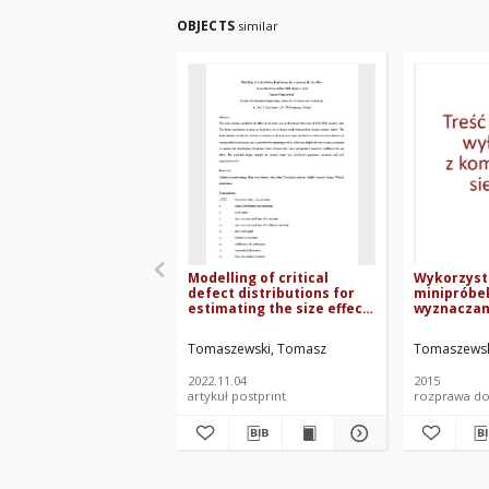
OBJECTS
similar
Modelling of critical
Wykorzyst
defect distributions for
minipróbe
estimating the size effect
wyznaczani
of selective laser melted
wytrzymał
316L stainless steel
zmęczenio
Tomaszewski, Tomasz
Tomaszewsk
2022.11.04
2015
artykuł postprint
rozprawa do