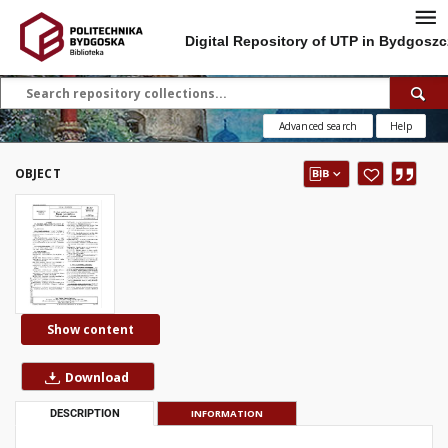
Digital Repository of UTP in Bydgoszc
Advanced search
Help
OBJECT
Show content
Download
DESCRIPTION
INFORMATION