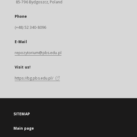
85-796 Bydgoszcz, Poland
Phone
(+48) 52 340-8096
E-Mail
repozytorium@pbs.edu.pl
Visit us!
https://bg.pbs.edu.pl/
SITEMAP
Main page