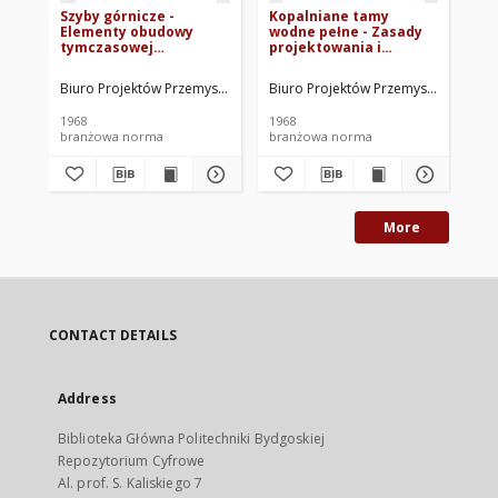
Szyby górnicze -
Kopalniane tamy
Ła
Elementy obudowy
wodne pełne - Zasady
Za
tymczasowej
projektowania i
BN
pierścieniowej -
wykonania BN-66/8914-
Wymagania techniczne
08
Biuro Projektów Przemysłu Węglowego. Oprac.
Biuro Projektów Przemysłu Węglowe
Dob
BN-66/8914-11
1968
1968
197
branżowa norma
branżowa norma
br
More
CONTACT DETAILS
Address
Biblioteka Główna Politechniki Bydgoskiej
Repozytorium Cyfrowe
Al. prof. S. Kaliskiego 7