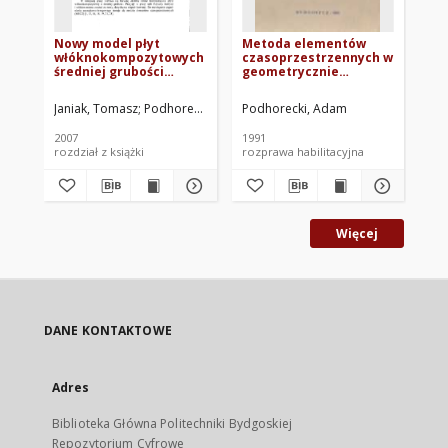
Nowy model płyt
Metoda elementów
Dy
włóknokompozytowych
czasoprzestrzennych w
te
średniej grubości
geometrycznie
sp
metodą elemntów
nieliniowej teorii
czasoprzestrzennych
lepkosprężystości
Janiak, Tomasz
Podhorecki, Adam
Podhorecki, Adam
Sawicki, Jerzy Ryszard. Red.
Do
2007
1991
200
rozdział z książki
rozprawa habilitacyjna
roz
Więcej
DANE KONTAKTOWE
Adres
Biblioteka Główna Politechniki Bydgoskiej
Repozytorium Cyfrowe