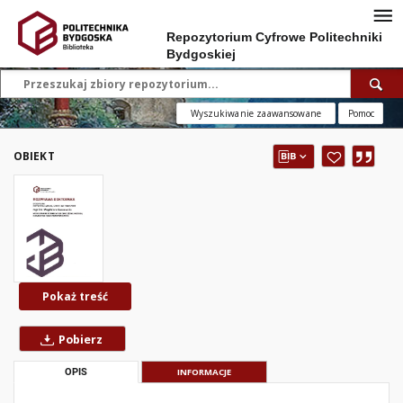
Repozytorium Cyfrowe Politechniki
Bydgoskiej
Wyszukiwanie zaawansowane
Pomoc
OBIEKT
Pokaż treść
Pobierz
OPIS
INFORMACJE