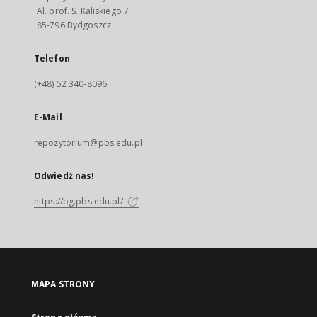
Al. prof. S. Kaliskiego 7
85-796 Bydgoszcz
Telefon
(+48) 52 340-8096
E-Mail
repozytorium@pbs.edu.pl
Odwiedź nas!
https://bg.pbs.edu.pl/
MAPA STRONY