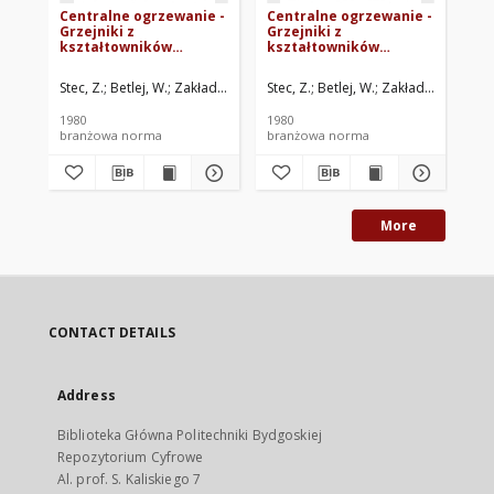
Centralne ogrzewanie -
Centralne ogrzewanie -
Ce
Grzejniki z
Grzejniki z
Grz
kształtowników
kształtowników
ks
aluminiowych -
aluminiowych - Złączki
al
Wymagania i badania
BN-80/8864-53.03
Po
Stec, Z.
Betlej, W.
Zakłady Metali Lekkich KĘTY w Kętach. Oprac.
Stec, Z.
Betlej, W.
Zakłady Metali Le
Ste
BN-80/8864-53.00
53
1980
1980
198
branżowa norma
branżowa norma
br
More
CONTACT DETAILS
Address
Biblioteka Główna Politechniki Bydgoskiej
Repozytorium Cyfrowe
Al. prof. S. Kaliskiego 7