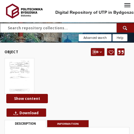
Digital Repository of UTP in Bydgoszc
Advanced search
Help
OBJECT
Show content
Download
DESCRIPTION
INFORMATION