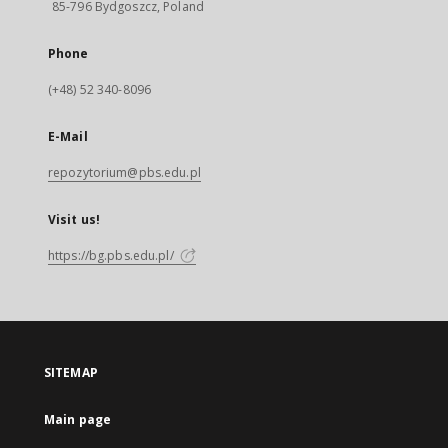
85-796 Bydgoszcz, Poland
Phone
(+48) 52 340-8096
E-Mail
repozytorium@pbs.edu.pl
Visit us!
https://bg.pbs.edu.pl/
SITEMAP
Main page