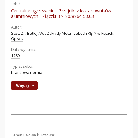
Tytuł:
Centralne ogrzewanie - Grzejniki z kształtowników
aluminiowych - Złączki BN-80/8864-53.03
Autor:
Stec, Z.
;
Betlej, W.
;
Zakłady Metali Lekkich KĘTY w Kętach.
Oprac.
Data wydania:
1980
Typ zasobu:
branżowa norma
Więcej
Temat i słowa kluczowe: