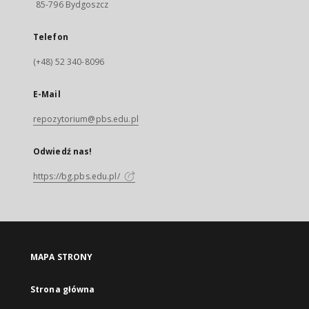
85-796 Bydgoszcz
Telefon
(+48) 52 340-8096
E-Mail
repozytorium@pbs.edu.pl
Odwiedź nas!
https://bg.pbs.edu.pl/
MAPA STRONY
Strona główna