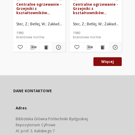
Centralne ogrzewanie -
Centralne ogrzewanie -
Ce
Grzejniki z
Grzejniki z
Grz
kształtowników
kształtowników
ks
aluminiowych - Złączka
aluminiowych -
al
redukcyjna BN-80/8864-
Wymagania i badania
Po
Stec, Z.
Betlej, W.
Zakłady Metali Lekkich KĘTY w Kętach. Oprac.
Stec, Z.
Betlej, W.
Zakłady Metali Le
Ste
53.06
BN-80/8864-53.00
53
1980
1980
198
branżowa norma
branżowa norma
br
Więcej
DANE KONTAKTOWE
Adres
Biblioteka Główna Politechniki Bydgoskiej
Repozytorium Cyfrowe
Al. prof. S. Kaliskiego 7