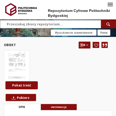
Repozytorium Cyfrowe Politechniki
Bydgoskiej
Wyszukiwanie zaawansowane
Pomoc
OBIEKT
Pokaż treść
Pobierz
OPIS
INFORMACJE