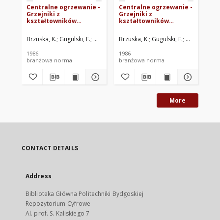
Centralne ogrzewanie -
Centralne ogrzewanie -
Ce
Grzejniki z
Grzejniki z
Grz
kształtowników
kształtowników
ks
aluminiowych -
aluminiowych - Złączka
al
Pokrywa BN-85/8864-
BN-85/8864-53/04
BN
Brzuska, K.
Gugulski, E.
Zakłady Metali Lekkich KĘTY, Kęty. Oprac.
Brzuska, K.
Gugulski, E.
Zakłady Meta
Brz
53/03
1986
1986
198
branżowa norma
branżowa norma
br
More
CONTACT DETAILS
Address
Biblioteka Główna Politechniki Bydgoskiej
Repozytorium Cyfrowe
Al. prof. S. Kaliskiego 7