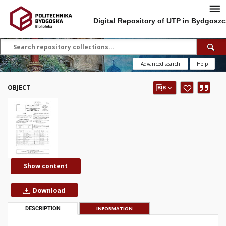
Digital Repository of UTP in Bydgoszc
Advanced search
Help
OBJECT
Show content
Download
DESCRIPTION
INFORMATION