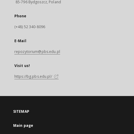
85-796 Bydgoszcz, Poland
Phone
(+48) 52 340-8096
E-Mail
repozytorium@pbs.edu.pl
Visit us!
https://bg.pbs.edu.pl/
SITEMAP
Main page