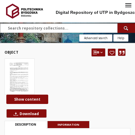
Digital Repository of UTP in Bydgoszc
Advanced search
Help
OBJECT
Show content
Download
DESCRIPTION
INFORMATION