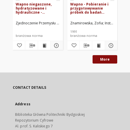
Wapno niegaszone,
Wapno - Pobieranie i
Pi
hydratyzowane i
przygotowywanie
st
hydrauliczne -
próbek do badań
ba
Pobieranie i
laboratoryjnych BN-
BN
przygotowywanie
91/6733-03
Zjednoczenie Przemysłu Wapienniczego i Gipsowego. Oprac.
Znamirowska, Zofia
Instytut Miner
Cen
próbek BN-65/6733-03
1991
[ca
branżowa norma
branżowa norma
br
More
CONTACT DETAILS
Address
Biblioteka Główna Politechniki Bydgoskiej
Repozytorium Cyfrowe
Al. prof. S. Kaliskiego 7