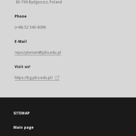
85-796 Bydgoszcz, Poland
Phone
(+48) 52 340-8096
E-Mail
repozytorium@pbs.edu.pl
Visit us!
https://bg.pbs.edu.pl/
SITEMAP
Main page