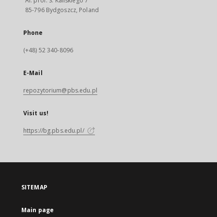
Al. prof. S. Kaliskiego 7
85-796 Bydgoszcz, Poland
Phone
(+48) 52 340-8096
E-Mail
repozytorium@pbs.edu.pl
Visit us!
https://bg.pbs.edu.pl/
SITEMAP
Main page