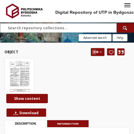
Digital Repository of UTP in Bydgoszc
Advanced search
Help
OBJECT
Show content
Download
DESCRIPTION
INFORMATION