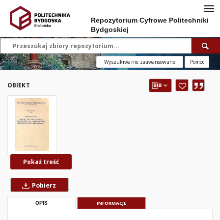
Repozytorium Cyfrowe Politechniki
Bydgoskiej
Wyszukiwanie zaawansowane
Pomoc
OBIEKT
Pokaż treść
Pobierz
OPIS
INFORMACJE