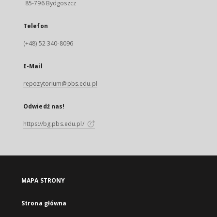
85-796 Bydgoszcz
Telefon
(+48) 52 340-8096
E-Mail
repozytorium@pbs.edu.pl
Odwiedź nas!
https://bg.pbs.edu.pl/
MAPA STRONY
Strona główna