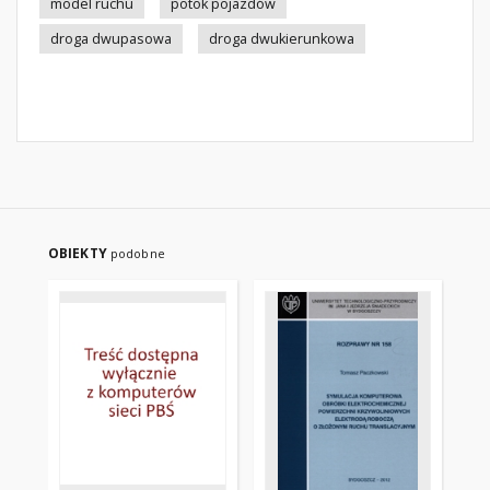
model ruchu
potok pojazdów
droga dwupasowa
droga dwukierunkowa
OBIEKTY
podobne