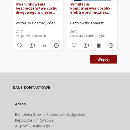
Uwarunkowania
Symulacja
Ce
bezpieczeństwa ruchu
komputerowa obróbki
po
drogowego w ujęciu
elektrotechnicznej
pr
antropotechnicznym
powierzchni
ki
krzywoliniowych
dr
Winter, Waldemar
Żółtowski, Bogdan. Promotor
Paczkowski, Tomasz
Szc
elektrodą roboczą o
złożonym ruchu
2017
2012
201
translacyjnym
rozprawa doktorska
rozprawa habilitacyjna
art
Więcej
DANE KONTAKTOWE
Adres
Biblioteka Główna Politechniki Bydgoskiej
Repozytorium Cyfrowe
Al. prof. S. Kaliskiego 7