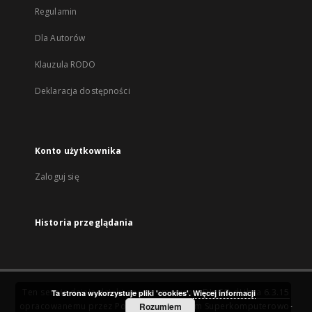
Regulamin
Dla Autorów
Klauzula RODO
Deklaracja dostępności
Konto użytkownika
Zaloguj się
Historia przeglądania
Ten serwis działa dzięki oprogramowaniu
DInGO dLibra 6.3.15
Ta strona wykorzystuje pliki 'cookies'.
Więcej informacji
opracowanemu przez
Poznańskie Centrum Superkomputerowo-
Rozumiem