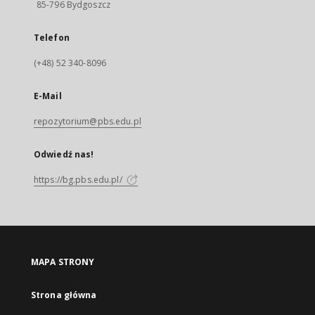
85-796 Bydgoszcz
Telefon
(+48) 52 340-8096
E-Mail
repozytorium@pbs.edu.pl
Odwiedź nas!
https://bg.pbs.edu.pl/
MAPA STRONY
Strona główna