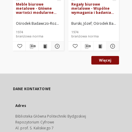
Meble biurowe
Regały biurowe
metalowe - Główne
metalowe - Wspólne
wartości modularne
wymagania i badania
BN-73/7145-03
BN-74/7145-04
Ośrodek Badawczo-Rozwojowy Środków Organizacyjno-Technicznyc
Burski, Józef
Ośrodek Badawczo-Roz
1974
1974
branżowa norma
branżowa norma
Więcej
DANE KONTAKTOWE
Adres
Biblioteka Główna Politechniki Bydgoskiej
Repozytorium Cyfrowe
Al. prof. S. Kaliskiego 7