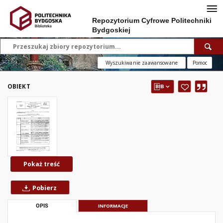
Repozytorium Cyfrowe Politechniki
Bydgoskiej
Wyszukiwanie zaawansowane
Pomoc
OBIEKT
Pokaż treść
Pobierz
OPIS
INFORMACJE