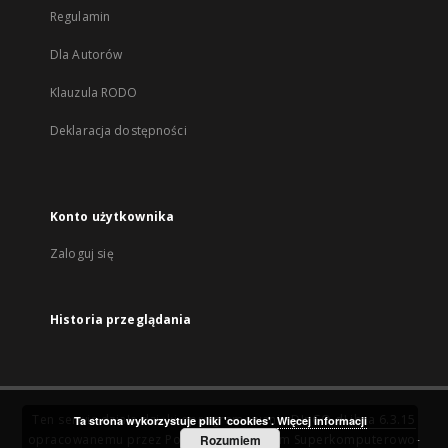
Regulamin
Dla Autorów
Klauzula RODO
Deklaracja dostępności
Konto użytkownika
Zaloguj się
Historia przeglądania
Ten serwis działa dzięki oprogramowaniu
DInGO dLibra 6.3.15
Ta strona wykorzystuje pliki 'cookies'.
Więcej informacji
opracowanemu przez
Poznańskie Centrum Superkomputerowo-
Rozumiem