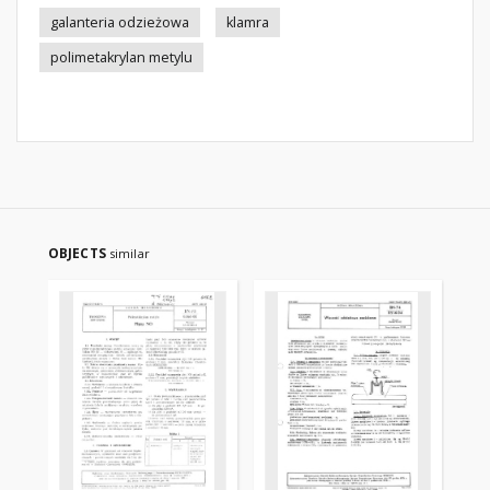
galanteria odzieżowa
klamra
polimetakrylan metylu
OBJECTS
similar