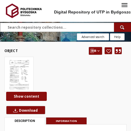
Digital Repository of UTP in Bydgoszc
Advanced search
Help
OBJECT
Show content
Download
DESCRIPTION
INFORMATION