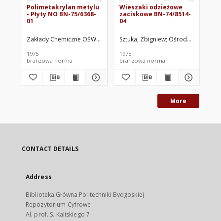
Polimetakrylan metylu
Wieszaki odzieżowe
Pr
- Płyty NO BN-75/6368-
zaciskowe BN-74/8514-
Kl
01
04
Ki
02
Zakłady Chemiczne OŚWIĘCIM w Oświęcimiu. Oprac.
Sztuka, Zbigniew
Ośrodek Badawcz
Oś
1975
1975
197
branżowa norma
branżowa norma
br
More
CONTACT DETAILS
Address
Biblioteka Główna Politechniki Bydgoskiej
Repozytorium Cyfrowe
Al. prof. S. Kaliskiego 7