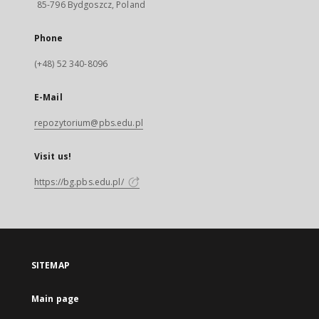
85-796 Bydgoszcz, Poland
Phone
(+48) 52 340-8096
E-Mail
repozytorium@pbs.edu.pl
Visit us!
https://bg.pbs.edu.pl/
SITEMAP
Main page