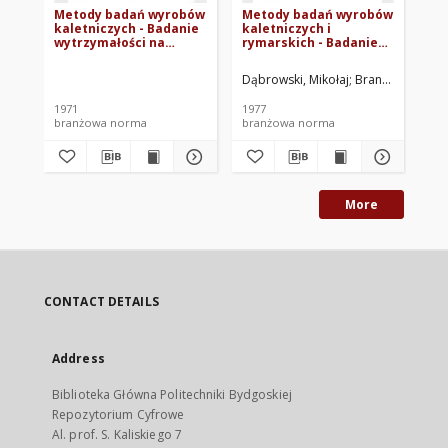
Metody badań wyrobów
Metody badań wyrobów
Me
kaletniczych - Badanie
kaletniczych i
ka
wytrzymałości na
rymarskich - Badanie
sz
zmęczenie dynamiczne
odporności wyrobów na
od
BN-71/8509-04
natrysk wodą BN-
st
Dąbrowski, Mikołaj
Branżowe Labora
Dąb
76/8509-08
07
1971
1977
197
branżowa norma
branżowa norma
br
More
CONTACT DETAILS
Address
Biblioteka Główna Politechniki Bydgoskiej
Repozytorium Cyfrowe
Al. prof. S. Kaliskiego 7