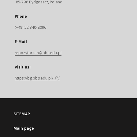
85-796 Bydgoszcz, Poland
Phone
(+48) 52 340-8096
E-Mail
repozytorium@pbs.edu.pl
Visit us!
https://bg.pbs.edu.pl/
SITEMAP
Main page