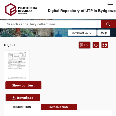
Digital Repository of UTP in Bydgoszc
Advanced search
Help
OBJECT
Show content
Download
DESCRIPTION
INFORMATION