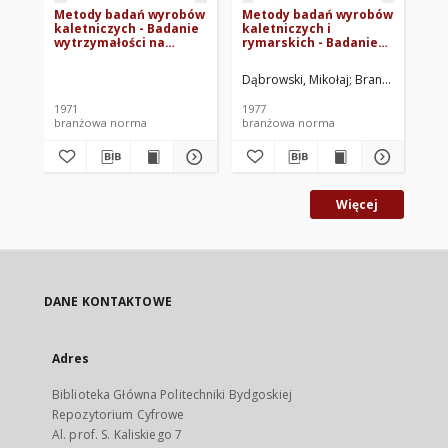
Metody badań wyrobów
Metody badań wyrobów
Me
kaletniczych - Badanie
kaletniczych i
ka
wytrzymałości na
rymarskich - Badanie
sz
przebicie udarowe BN-
odporności wyrobów na
od
71/8509-06
natrysk wodą BN-
st
Dąbrowski, Mikołaj
Branżowe Labora
Dąb
76/8509-08
07
1971
1977
197
branżowa norma
branżowa norma
br
Więcej
DANE KONTAKTOWE
Adres
Biblioteka Główna Politechniki Bydgoskiej
Repozytorium Cyfrowe
Al. prof. S. Kaliskiego 7