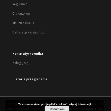
Regulamin
Dla Autorów
Klauzula RODO
Deklaracja dostępności
Konto użytkownika
Zaloguj się
Historia przeglądania
Ten serwis działa dzięki oprogramowaniu
DInGO dLibra 6.3.15
Ta strona wykorzystuje pliki 'cookies'.
Więcej informacji
opracowanemu przez
Poznańskie Centrum Superkomputerowo-
Rozumiem