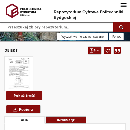
Repozytorium Cyfrowe Politechniki
Bydgoskiej
Wyszukiwanie zaawansowane
Pomoc
OBIEKT
Pokaż treść
Pobierz
OPIS
INFORMACJE