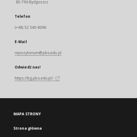
85-796 Bydgoszcz
Telefon
(+48) 52 340-8096
E-Mail
repozytorium@pbs.edu.pl
Odwiedź nas!
https://bg.pbs.edu.pl/
MAPA STRONY
Strona główna