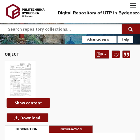
Digital Repository of UTP in Bydgoszc
Advanced search
Help
OBJECT
Show content
Download
DESCRIPTION
INFORMATION