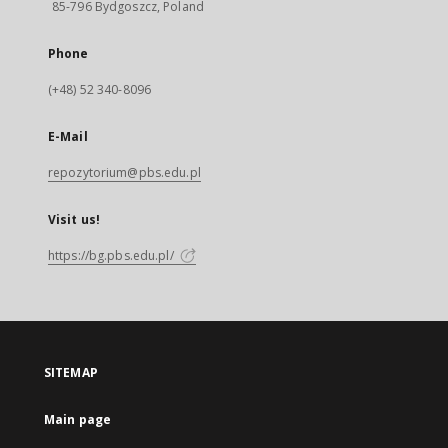
85-796 Bydgoszcz, Poland
Phone
(+48) 52 340-8096
E-Mail
repozytorium@pbs.edu.pl
Visit us!
https://bg.pbs.edu.pl/
SITEMAP
Main page