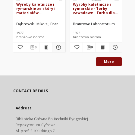
Wyroby kaletnicze i
Wyroby kaletnicze i
Wy
rymarskie ze skóry i
rymarskie - Torby
ry
materiałów
zawodowe - Torba dla
za
nieskórzanych -
strażników ochrony
ko
Wspólne wymagania i
mienia BN-75/8501-17
75
Dąbrowski, Mikołaj
Branżowe Laboratorium Przemysłu Kaletniczo-Ry
Branżowe Laboratorium Przemysłu K
Bra
badania BN-77/8501-19
Arkusz 06
1977
1976
197
branżowa norma
branżowa norma
br
More
CONTACT DETAILS
Address
Biblioteka Główna Politechniki Bydgoskiej
Repozytorium Cyfrowe
Al. prof. S. Kaliskiego 7