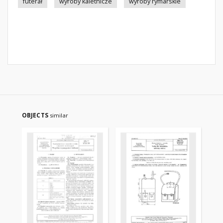
futerał
wyroby kaletnicze
wyroby rymarskie
OBJECTS
similar