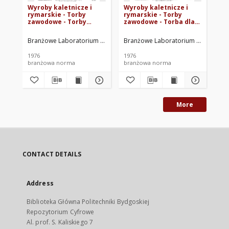
Wyroby kaletnicze i
Wyroby kaletnicze i
Wy
rymarskie - Torby
rymarskie - Torby
ry
zawodowe - Torby
zawodowe - Torba dla
za
narzędziowe BN-
strażników ochrony
ko
75/8501-17 Arkusz 01
mienia BN-75/8501-17
75
Branżowe Laboratorium Przemysłu Kaletniczo-Rymarskiego, Warszaw
Branżowe Laboratorium Przemysłu K
Bra
Arkusz 06
1976
1976
197
branżowa norma
branżowa norma
br
More
CONTACT DETAILS
Address
Biblioteka Główna Politechniki Bydgoskiej
Repozytorium Cyfrowe
Al. prof. S. Kaliskiego 7