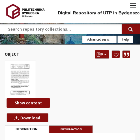
Digital Repository of UTP in Bydgoszc
Advanced search
Help
OBJECT
Show content
Download
DESCRIPTION
INFORMATION