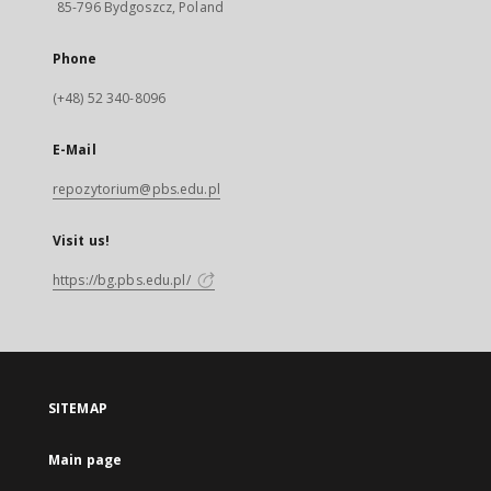
85-796 Bydgoszcz, Poland
Phone
(+48) 52 340-8096
E-Mail
repozytorium@pbs.edu.pl
Visit us!
https://bg.pbs.edu.pl/
SITEMAP
Main page