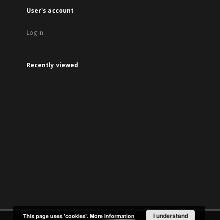
User's account
Log in
Recently viewed
I understand
This page uses 'cookies'.
More information