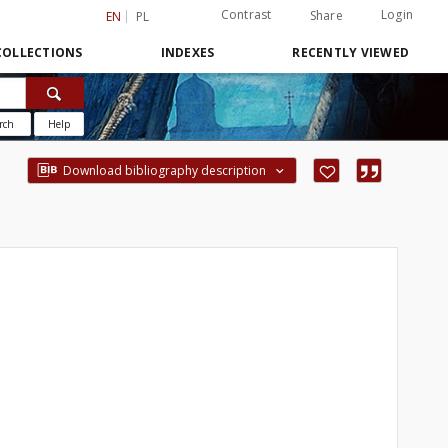
Contrast
Login
Share
EN
PL
COLLECTIONS
INDEXES
RECENTLY VIEWED
rch
Help
Download bibliography description