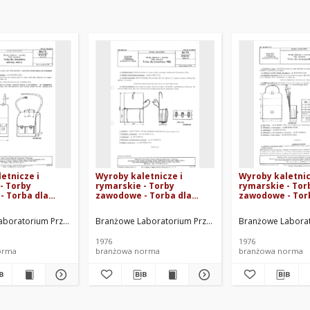
etnicze i
Wyroby kaletnicze i
Wyroby kaletnic
- Torby
rymarskie - Torby
rymarskie - Tor
- Torba dla
zawodowe - Torba dla
zawodowe - Tor
w ochrony
konduktora PKS BN-
doręczycieli BN
75/8501-17
75/8501-17 Arkusz 03
Arkusz 02
o-Rozwojowy PROKAM, Kraków. Oprac.
boratorium Przemysłu Kaletniczo-Rymarskiego, Warszawa. Oprac.
Branżowe Laboratorium Przemysłu Kaletniczo-Rymars
Branżowe Laborat
1976
1976
orma
branżowa norma
branżowa norma