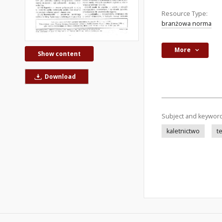
Resource Type:
branżowa norma
More
Show content
Download
Subject and keywor
kaletnictwo
t