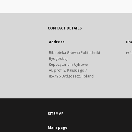
CONTACT DETAILS
Address
Ph
Biblioteka Główna Politechniki
(+4
Bydgoskiej
Repozytorium Cyfrowe
Al. prof. S. Kaliskiego 7
85-796 Bydgoszcz, Poland
SITEMAP
Main page