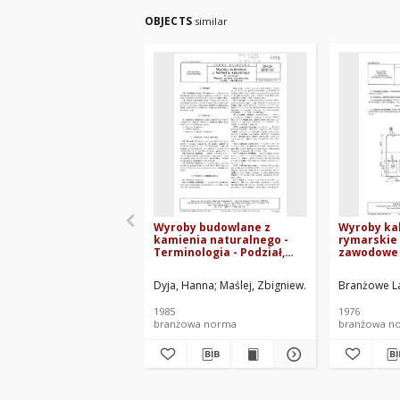
OBJECTS
similar
Wyroby budowlane z
Wyroby kal
kamienia naturalnego -
rymarskie 
Terminologia - Podział,
zawodowe 
pojęcia podstawowe,
strażnikó
nazwy i określenia BN-
mienia BN-
Dyja, Hanna
Maślej, Zbigniew
Ośrodek Badawcz
Branżowe La
84/6747-24
Arkusz 06
1985
1976
branżowa norma
branżowa n