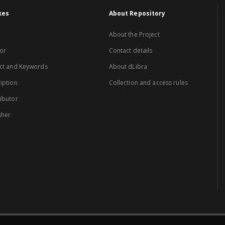
xes
About Repository
About the Project
or
Contact details
ct and Keywords
About dLibra
iption
Collection and access rules
ibutor
sher