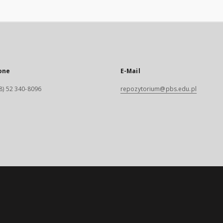
one
E-Mail
8) 52 340-8096
repozytorium@pbs.edu.pl