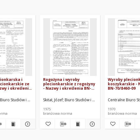
ionkarska i
Rogożyna i wyroby
Wyroby plecion
cionkarskie ze
plecionkarskie z rogożyny
koszykarskie -
zwy i określenia
- Nazwy i określenia BN-
BN-70/8460-09
-10
74/8460-13
i "Drobprojekt" w Warszawie. Oprac.
Biuro Studiów i Projektów Drobnej Wytwórczości DROBPROJEKT, Warszawa. Op
Skitał, Józef
Biuro Studiów i Projektów Drobnej Wytwó
Centralne Biuro S
1975
1970
orma
branżowa norma
branżowa norma