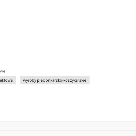
owe:
jektowa
wyroby plecionkarsko-koszykarskie