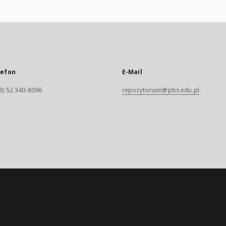
lefon
E-Mail
8) 52 340-8096
repozytorium@pbs.edu.pl