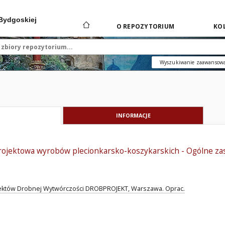
 Bydgoskiej
O REPOZYTORIUM
KOL
Wyszukiwanie zaawansow
INFORMACJE
ojektowa wyrobów plecionkarsko-koszykarskich - Ogólne z
ojektów Drobnej Wytwórczości DROBPROJEKT, Warszawa. Oprac.