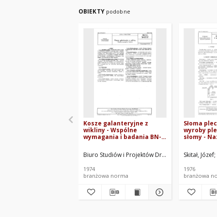
OBIEKTY
podobne
Kosze galanteryjne z
Słoma plec
wikliny - Wspólne
wyroby ple
wymagania i badania BN-
słomy - Na
74/8463-01
BN-75/8460
Biuro Studiów i Projektów Drobnej Wytwórczośc
Skitał, Józef
1974
1976
branżowa norma
branżowa n