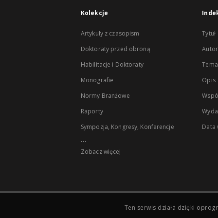
Kolekcje
Inde
Artykuły z czasopism
Tytuł
Doktoraty przed obroną
Autor
Habilitacje i Doktoraty
Temat
Monografie
Opis
Normy Branżowe
Wspó
Raporty
Wyda
Sympozja, Kongresy, Konferencje
Data
...
Zobacz więcej
Ten serwis działa dzięki opr