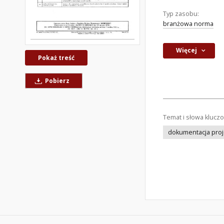
Typ zasobu:
branżowa norma
Więcej
Pokaż treść
Pobierz
Temat i słowa klucz
dokumentacja pro