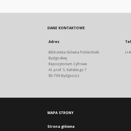
DANE KONTAKTOWE
Adres
Te
Biblioteka Główna Politechniki
(+4
Bydgoskiej
Repozytorium Cyfrowe
Al. prof. S. Kaliskiego 7
85-796 Bydgoszcz
MAPA STRONY
Strona główna