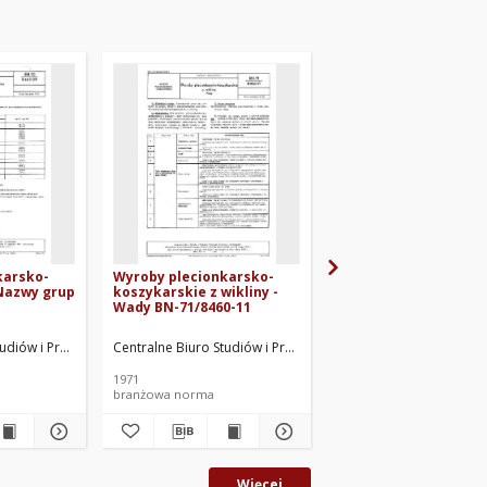
karsko-
Wyroby plecionkarsko-
Plecionkarskie mater
 Nazwy grup
koszykarskie z wikliny -
rotangowe - Nazwy i
Wady BN-71/8460-11
określenia BN-73/846
rac.
rczości DROBPROJEKT w Warszawie. Oprac.
tudiów i Projektów Przemysłu Drobnego "Drobprojekt". Oprac.
Centralne Biuro Studiów i Projektów Przemysłu Drobnego "D
Centralne Biuro Studió
1971
1974
branżowa norma
branżowa norma
Więcej