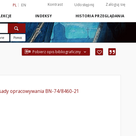
Kontrast
Zaloguj się
Udostępnij
PL
EN
EKCJE
INDEKSY
HISTORIA PRZEGLĄDANIA
ane
Pomoc
Pobierz opis bibliograficzny
asady opracowywania BN-74/8460-21