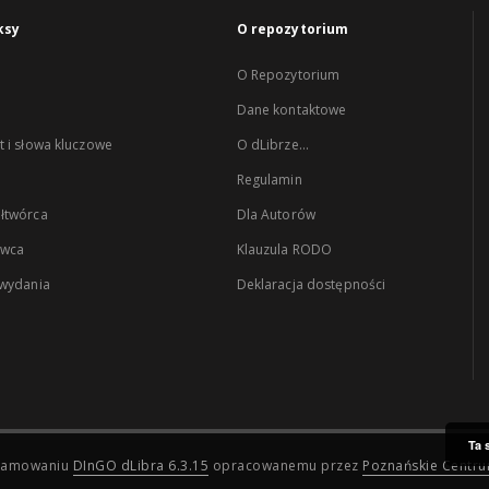
ksy
O repozytorium
O Repozytorium
Dane kontaktowe
 i słowa kluczowe
O dLibrze...
Regulamin
łtwórca
Dla Autorów
wca
Klauzula RODO
 wydania
Deklaracja dostępności
Ta 
ogramowaniu
DInGO dLibra 6.3.15
opracowanemu przez
Poznańskie Centr