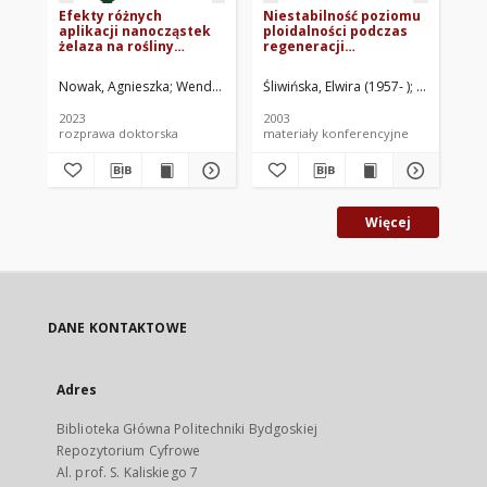
Efekty różnych
Niestabilność poziomu
Wp
aplikacji nanocząstek
ploidalności podczas
rz
żelaza na rośliny
regeneracji
"M
rzepaku (Brassica
transformowanego i
si
napus var. oleifera) we
nietransformowanego
bo
Nowak, Agnieszka
Wenda-Piesik, Anna. Promotor
Śliwińska, Elwira (1957- )
Zimny, Jaro
Fig
wczesnych fazach
tytoniu (Nicotiana
za
wzrostowo-
tabacum L.)
gl
2023
2003
200
rozwojowych
za
rozprawa doktorska
materiały konferencyjne
roz
pr
Al
Więcej
DANE KONTAKTOWE
Adres
Biblioteka Główna Politechniki Bydgoskiej
Repozytorium Cyfrowe
Al. prof. S. Kaliskiego 7