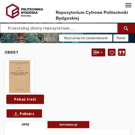
Repozytorium Cyfrowe Politechniki
Bydgoskiej
Wyszukiwanie zaawansowane
Pomoc
OBIEKT
Pokaż treść
Pobierz
OPIS
INFORMACJE