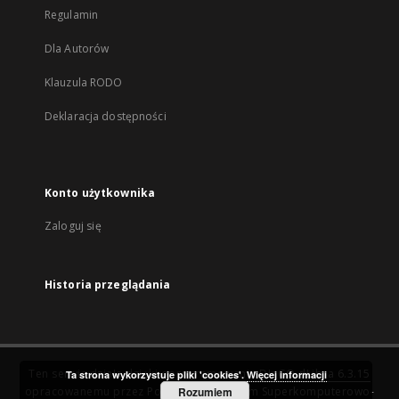
Regulamin
Dla Autorów
Klauzula RODO
Deklaracja dostępności
Konto użytkownika
Zaloguj się
Historia przeglądania
Ten serwis działa dzięki oprogramowaniu
DInGO dLibra 6.3.15
Ta strona wykorzystuje pliki 'cookies'.
Więcej informacji
opracowanemu przez
Poznańskie Centrum Superkomputerowo-
Rozumiem