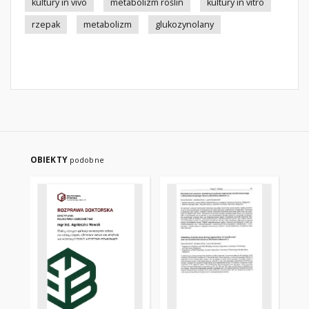
kultury in vivo
metabolizm roślin
kultury in vitro
rzepak
metabolizm
glukozynolany
OBIEKTY
podobne