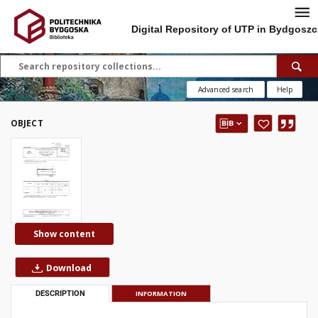
Digital Repository of UTP in Bydgoszc
Advanced search
Help
OBJECT
Show content
Download
DESCRIPTION
INFORMATION