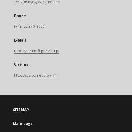
85-796 Bydgoszcz, Poland
Phone
(+48) 52 340-8096
E-Mail
repozytorium@pbs.edu.pl
Visit us!
https://bg.pbs.edu.pl/
SITEMAP
Main page