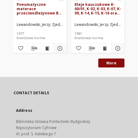
Pneumatyczne
Kleje kauczukowe K-
Ob
materace
00/01, K-02, K-03, K-07, K-
tu
przeciwodleżynowe BN-
09, K-14, K-15, K-16 oraz
na
77/5949-09
K-17 BN-81/6033-09
sz
Wy
Lewandowski, Jerzy
Zjednoczenie Przemysłu Gumowego Stomil. Opra
Lewandowski, Jerzy
Zjednoczenie P
Lew
BN
1977
1981
197
branżowa norma
branżowa norma
br
More
CONTACT DETAILS
Address
Biblioteka Główna Politechniki Bydgoskiej
Repozytorium Cyfrowe
Al. prof. S. Kaliskiego 7