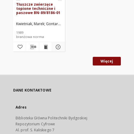
Tłuszcze zwierzęce
topione techniczne i
paszowe BN-89/8186-01
Kwietniak, Marek
Gontarz, Jadwiga
Centralne Laboratorium Przemysł
1989
branżowa norma
Więcej
DANE KONTAKTOWE
Adres
Biblioteka Główna Politechniki Bydgoskiej
Repozytorium Cyfrowe
Al. prof. S. Kaliskiego 7