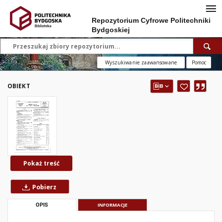
Repozytorium Cyfrowe Politechniki
Bydgoskiej
Wyszukiwanie zaawansowane
Pomoc
OBIEKT
Pokaż treść
Pobierz
OPIS
INFORMACJE