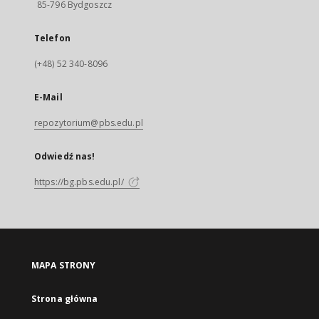
85-796 Bydgoszcz
Telefon
(+48) 52 340-8096
E-Mail
repozytorium@pbs.edu.pl
Odwiedź nas!
https://bg.pbs.edu.pl/
MAPA STRONY
Strona główna