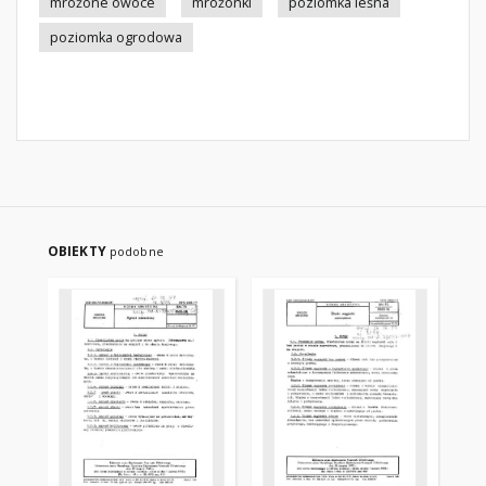
mrożone owoce
mrożonki
poziomka leśna
poziomka ogrodowa
OBIEKTY
podobne