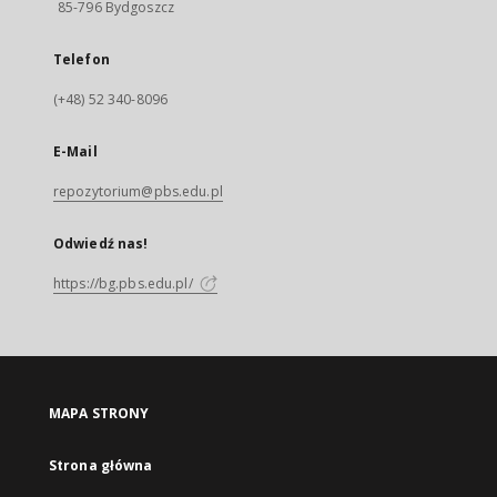
85-796 Bydgoszcz
Telefon
(+48) 52 340-8096
E-Mail
repozytorium@pbs.edu.pl
Odwiedź nas!
https://bg.pbs.edu.pl/
MAPA STRONY
Strona główna