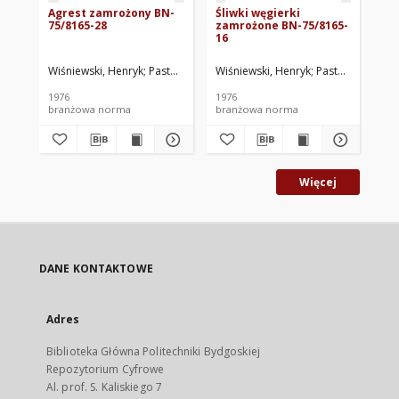
Agrest zamrożony BN-
Śliwki węgierki
Tr
75/8165-28
zamrożone BN-75/8165-
BN
16
Wiśniewski, Henryk
Pasternak, Elżbieta
Wiśniewski, Henryk
Wyszyński, Władysław
Pasternak, Elżbi
Zjedno
Was
1976
1976
197
branżowa norma
branżowa norma
br
Więcej
DANE KONTAKTOWE
Adres
Biblioteka Główna Politechniki Bydgoskiej
Repozytorium Cyfrowe
Al. prof. S. Kaliskiego 7