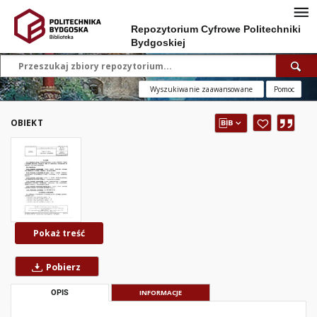
Repozytorium Cyfrowe Politechniki
Bydgoskiej
Wyszukiwanie zaawansowane
Pomoc
OBIEKT
Pokaż treść
Pobierz
OPIS
INFORMACJE