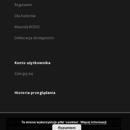
Regulamin
Dla Autorów
Klauzula RODO
Deklaracja dostępności
Konto użytkownika
Zaloguj się
Historia przeglądania
Ten serwis działa dzięki oprogramowaniu
DInGO dLibra 6.3.15
Ta strona wykorzystuje pliki 'cookies'.
Więcej informacji
opracowanemu przez
Poznańskie Centrum Superkomputerowo-
Rozumiem