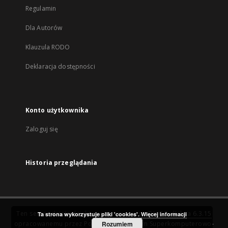
Regulamin
Dla Autorów
Klauzula RODO
Deklaracja dostępności
Konto użytkownika
Zaloguj się
Historia przeglądania
Ten serwis działa dzięki oprogramowaniu
DInGO dLibra 6.3.15
Ta strona wykorzystuje pliki 'cookies'.
Więcej informacji
opracowanemu przez
Poznańskie Centrum Superkomputerowo-
Rozumiem