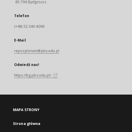
85-796 Bydgoszcz
Telefon
(+48) 52 340-8096
E-Mail
repozytorium@pbs.edu.pl
Odwiedź nas!
https://bg.pbs.edu.pl/
MAPA STRONY
Strona główna