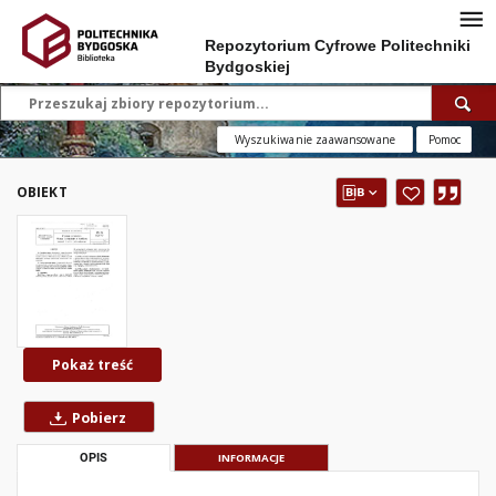
Repozytorium Cyfrowe Politechniki
Bydgoskiej
Wyszukiwanie zaawansowane
Pomoc
OBIEKT
Pokaż treść
Pobierz
OPIS
INFORMACJE