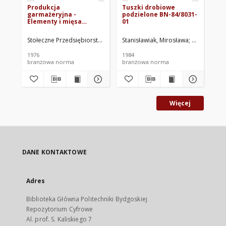
Produkcja
Tuszki drobiowe
Mi
garmażeryjna -
podzielone BN-84/8031-
od
Elementy i mięsa
01
me
drobne uzyskane z
84
rozbioru drobiu
Stołeczne Przedsiębiorstwo Handlu Spożywczego - Oddział Produkcji
Stanisławiak, Mirosława
Centralny 
Jes
grzebiącego BN-
76/8151-46
1976
1984
198
branżowa norma
branżowa norma
br
Więcej
DANE KONTAKTOWE
Adres
Biblioteka Główna Politechniki Bydgoskiej
Repozytorium Cyfrowe
Al. prof. S. Kaliskiego 7