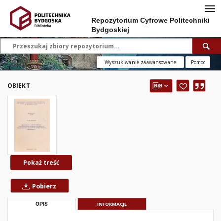
Repozytorium Cyfrowe Politechniki
Bydgoskiej
Wyszukiwanie zaawansowane
Pomoc
OBIEKT
Pokaż treść
Pobierz
OPIS
INFORMACJE