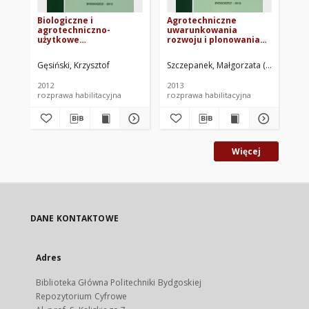
Biologiczne i
Agrotechniczne
Wp
agrotechniczno-
uwarunkowania
re
użytkowe
rozwoju i plonowania
Ek
uwarunkowania uprawy
zróżnicowanych
łu
komosy ryżowej
odmian kostrzewy
lut
Gęsiński, Krzysztof
Szczepanek, Małgorzata (agronomia
Bo
(Chenopodium quinoa
trzcinowej (Festuca
WILLD.)
arundinacea SCHREB.)
2012
2013
200
uprawianej na nasiona
rozprawa habilitacyjna
rozprawa habilitacyjna
roz
Więcej
DANE KONTAKTOWE
Adres
Biblioteka Główna Politechniki Bydgoskiej
Repozytorium Cyfrowe