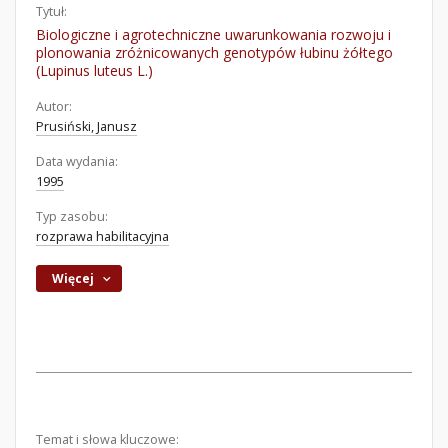
Tytuł:
Biologiczne i agrotechniczne uwarunkowania rozwoju i
plonowania zróżnicowanych genotypów łubinu żółtego
(Lupinus luteus L.)
Autor:
Prusiński, Janusz
Data wydania:
1995
Typ zasobu:
rozprawa habilitacyjna
Więcej
Temat i słowa kluczowe: