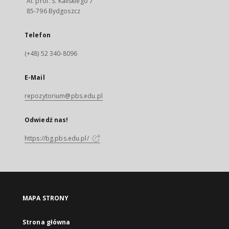
Al. prof. S. Kaliskiego 7
85-796 Bydgoszcz
Telefon
(+48) 52 340-8096
E-Mail
repozytorium@pbs.edu.pl
Odwiedź nas!
https://bg.pbs.edu.pl/
MAPA STRONY
Strona główna