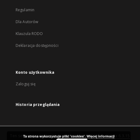
Regulamin
Dla Autorów
Klauzula RODO
Deklaracja dostępności
Konto użytkownika
Zaloguj się
Historia przeglądania
Ten serwis działa dzięki oprogramowaniu
DInGO dLibra 6.3.15
Ta strona wykorzystuje pliki 'cookies'.
Więcej informacji