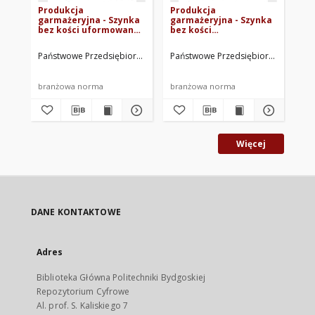
Produkcja
Produkcja
Pr
garmażeryjna - Szynka
garmażeryjna - Szynka
ga
bez kości uformowana
bez kości
Ło
do pieczenia oraz
przygotowana do
pr
pozostałe elementy
wędzenia, gotowania
wę
Państwowe Przedsiębiorstwo Garmażeryjne. Oprac.
Państwowe Przedsiębiorstwo Garma
Pań
porozbiorowe
oraz pozostałe
or
uzyskane z rozbioru
elementy
el
197
szynki z golonką BN-
porozbiorowe,
po
branżowa norma
branżowa norma
br
71/8151-22
uzyskane z rozbioru
uz
szynki z kością bez
łop
golonki BN-71/8151-19
go
Więcej
DANE KONTAKTOWE
Adres
Biblioteka Główna Politechniki Bydgoskiej
Repozytorium Cyfrowe
Al. prof. S. Kaliskiego 7