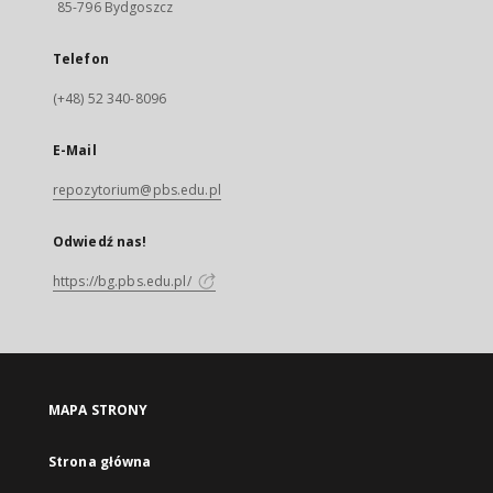
85-796 Bydgoszcz
Telefon
(+48) 52 340-8096
E-Mail
repozytorium@pbs.edu.pl
Odwiedź nas!
https://bg.pbs.edu.pl/
MAPA STRONY
Strona główna