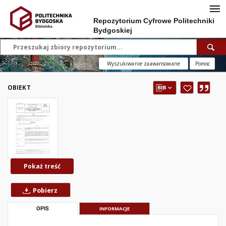
Repozytorium Cyfrowe Politechniki
Bydgoskiej
Wyszukiwanie zaawansowane
Pomoc
OBIEKT
Pokaż treść
Pobierz
OPIS
INFORMACJE