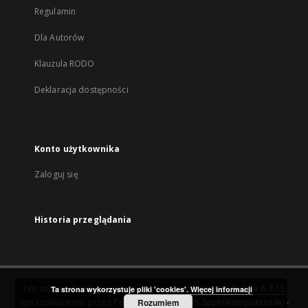
Regulamin
Dla Autorów
Klauzula RODO
Deklaracja dostępności
Konto użytkownika
Zaloguj się
Historia przeglądania
Ten serwis działa dzięki oprogramowaniu
DInGO dLibra 6.3.15
Ta strona wykorzystuje pliki 'cookies'.
Więcej informacji
opracowanemu przez
Poznańskie Centrum Superkomputerowo-
Rozumiem