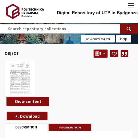
Digital Repository of UTP in Bydgoszc
Advanced search
Help
OBJECT
Show content
Download
DESCRIPTION
INFORMATION