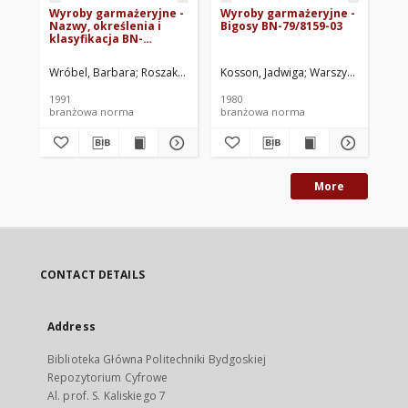
Wyroby garmażeryjne -
Wyroby garmażeryjne -
Wy
Nazwy, określenia i
Bigosy BN-79/8159-03
do
klasyfikacja BN-
dr
91/8150-03
83
Wróbel, Barbara
Roszak, Janina
"SPOŁEM" Warszawska Spółdzielnia 
Kosson, Jadwiga
Warszywka, Maria
Wró
1991
1980
198
branżowa norma
branżowa norma
br
More
CONTACT DETAILS
Address
Biblioteka Główna Politechniki Bydgoskiej
Repozytorium Cyfrowe
Al. prof. S. Kaliskiego 7