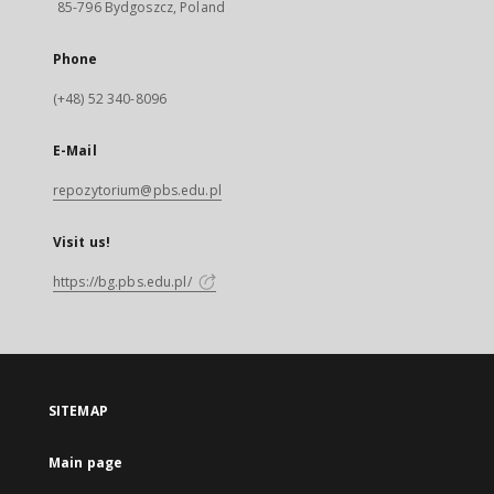
85-796 Bydgoszcz, Poland
Phone
(+48) 52 340-8096
E-Mail
repozytorium@pbs.edu.pl
Visit us!
https://bg.pbs.edu.pl/
SITEMAP
Main page