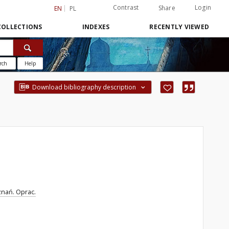
Contrast
Login
Share
EN
PL
COLLECTIONS
INDEXES
RECENTLY VIEWED
rch
Help
Download bibliography description
nań. Oprac.