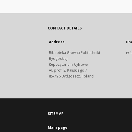
CONTACT DETAILS
Address
Ph
Biblioteka Główna Politechniki
(+4
Bydgoskiej
Repozytorium Cyfrowe
Al. prof. S. Kaliskiego 7
85-796 Bydgoszcz, Poland
SITEMAP
Main page