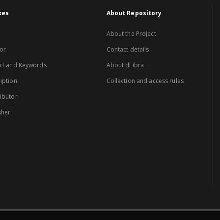
xes
About Repository
About the Project
or
Contact details
ct and Keywords
About dLibra
iption
Collection and access rules
ibutor
sher