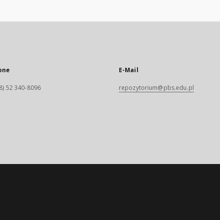
one
E-Mail
8) 52 340-8096
repozytorium@pbs.edu.pl