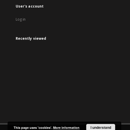
User's account
Log in
Recently viewed
I understand
This page uses 'cookies'.
More information