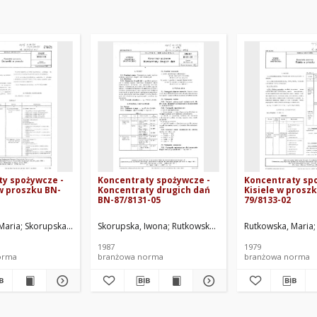
ty spożywcze -
Koncentraty spożywcze -
Koncentraty sp
w proszku BN-
Koncentraty drugich dań
Kisiele w prosz
BN-87/8131-05
79/8133-02
boratorium Przemysłu Koncentratów Spożywczych. Oprac.
Maria
Skorupska, Iwona
Skorupska, Iwona
Zjednoczenie Przemysłu Koncentratów Spożywczych, 
Rutkowska, Maria
Rutkowska, Maria
Lewandowska, Bo
1987
1979
orma
branżowa norma
branżowa norma