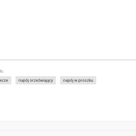
ds:
ywcze
napój orzeźwiający
napój w proszku