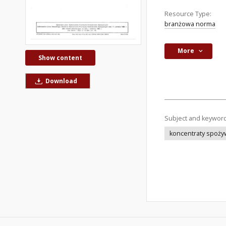
Resource Type:
branżowa norma
More
Show content
Download
Subject and keywor
koncentraty spoż