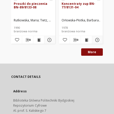
Proszki do pieczenia
Koncentraty zup BN-
Ko
BN-89/8133-08
77/8131-04
- 
BN
Rutkowska, Maria
Tietz, Bogumiła
Orłowska-Płotka, Barbara
Centralne Laboratorium Przemysł
Zjednocz
And
1990
1978
198
branżowa norma
branżowa norma
br
More
CONTACT DETAILS
Address
Biblioteka Główna Politechniki Bydgoskiej
Repozytorium Cyfrowe
Al. prof. S. Kaliskiego 7