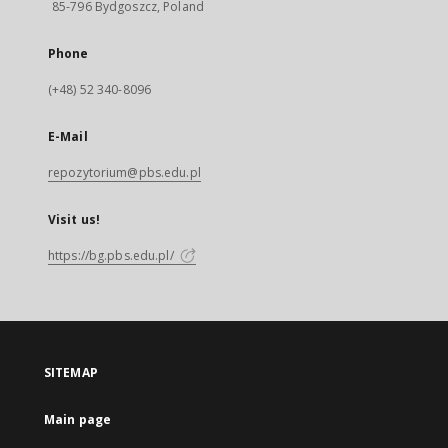
85-796 Bydgoszcz, Poland
Phone
(+48) 52 340-8096
E-Mail
repozytorium@pbs.edu.pl
Visit us!
https://bg.pbs.edu.pl/
SITEMAP
Main page