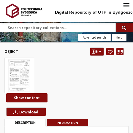
Digital Repository of UTP in Bydgoszc
Advanced search
Help
OBJECT
Show content
Download
DESCRIPTION
INFORMATION