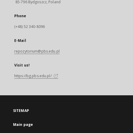
85-796 Bydgoszcz, Poland
Phone
(+48) 52 340-8096
E-Mail
repozytorium@pbs.edu.pl
Visit us!
https://bg.pbs.edu.pl/
SITEMAP
Main page