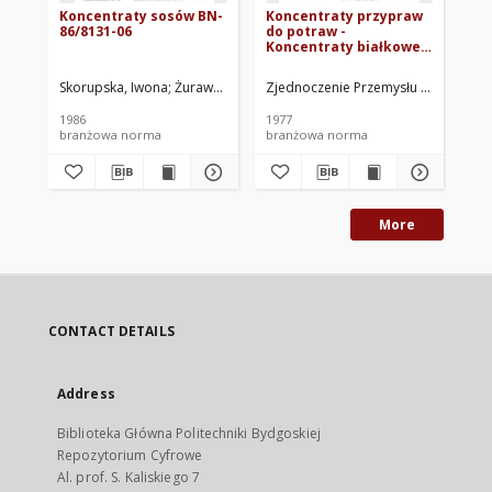
Koncentraty sosów BN-
Koncentraty przypraw
Ko
86/8131-06
do potraw -
- 
Koncentraty białkowe
da
BN-77/8132-07
Skorupska, Iwona
Żurawska, Maria
Zjednoczenie Przemysłu Koncentrat
Pawlak, Halina
Centralne Labora
Sko
1986
1977
198
branżowa norma
branżowa norma
br
More
CONTACT DETAILS
Address
Biblioteka Główna Politechniki Bydgoskiej
Repozytorium Cyfrowe
Al. prof. S. Kaliskiego 7