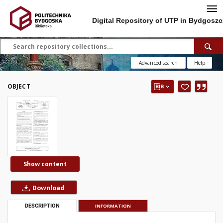
Digital Repository of UTP in Bydgoszc
Advanced search
Help
OBJECT
Show content
Download
DESCRIPTION
INFORMATION