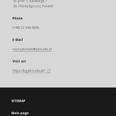
Al. prof. S. Kaliskiego 7
85-796 Bydgoszcz, Poland
Phone
(+48) 52 340-8096
E-Mail
repozytorium@pbs.edu.pl
Visit us!
https://bg.pbs.edu.pl/
SITEMAP
Main page