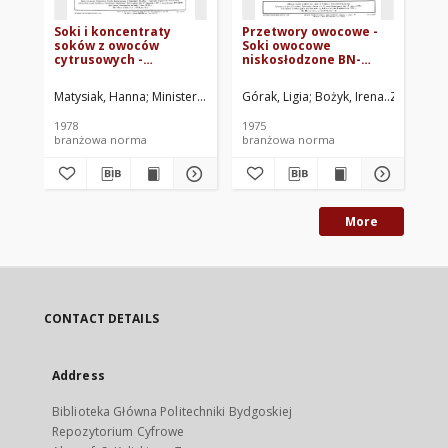
Soki i koncentraty
Przetwory owocowe -
Pr
soków z owoców
Soki owocowe
So
cytrusowych -
niskosłodzone BN-
za
Oznaczanie cukrów
75/8114-02
90
metodą Luff-Shoorl'a
Matysiak, Hanna
Ministerstwo Handlu Zagranicznego i Gospodarki Mor
Górak, Ligia
Bożyk, Irena
Zjednocze
Wil
BN-77/8121-05
1978
1975
199
branżowa norma
branżowa norma
br
More
CONTACT DETAILS
Address
Biblioteka Główna Politechniki Bydgoskiej
Repozytorium Cyfrowe