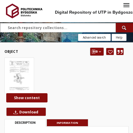
Digital Repository of UTP in Bydgoszc
Advanced search
Help
OBJECT
Show content
Download
DESCRIPTION
INFORMATION