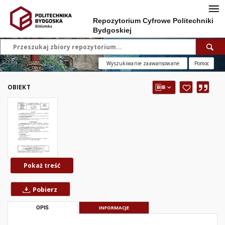
Repozytorium Cyfrowe Politechniki
Bydgoskiej
Wyszukiwanie zaawansowane
Pomoc
OBIEKT
Pokaż treść
Pobierz
OPIS
INFORMACJE