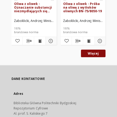
Oliwa z oliwek -
Oliwa z oliwek - Próba
Ol
Oznaczanie substancji
na oliwę z wytłoków
na
niezmydlających się
oliwnych BN-75/8050-19
75
BN-75/8050-17
Żaboklicki, Andrzej
Ministerstwo Handlu Zagranicznego i Gospodarki M
Żaboklicki, Andrzej
Ministerstwo Han
Żab
1976
1976
197
branżowa norma
branżowa norma
br
Więcej
DANE KONTAKTOWE
Adres
Biblioteka Główna Politechniki Bydgoskiej
Repozytorium Cyfrowe
Al. prof. S. Kaliskiego 7