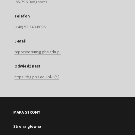
85-796 Bydgoszcz
Telefon
(+48) 52 340-8096
E-Mail
repozytorium@pbs.edu.pl
Odwiedź nas!
https://bg.pbs.edu.pl/
MAPA STRONY
Strona główna