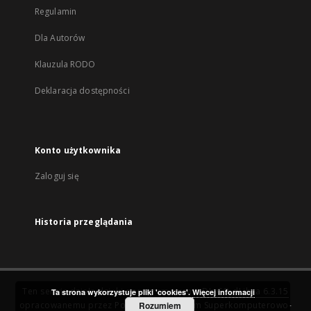
Regulamin
Dla Autorów
Klauzula RODO
Deklaracja dostępności
Konto użytkownika
Zaloguj się
Historia przeglądania
Ten serwis działa dzięki oprogramowaniu
DInGO dLibra 6.3.15
Ta strona wykorzystuje pliki 'cookies'.
Więcej informacji
opracowanemu przez
Poznańskie Centrum Superkomputerowo-
Rozumiem