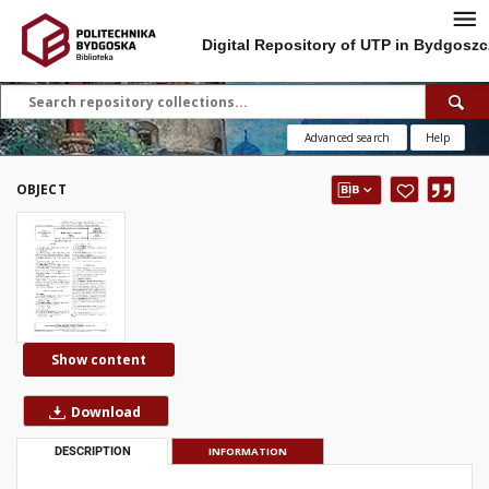
Digital Repository of UTP in Bydgoszc
Advanced search
Help
OBJECT
Show content
Download
DESCRIPTION
INFORMATION