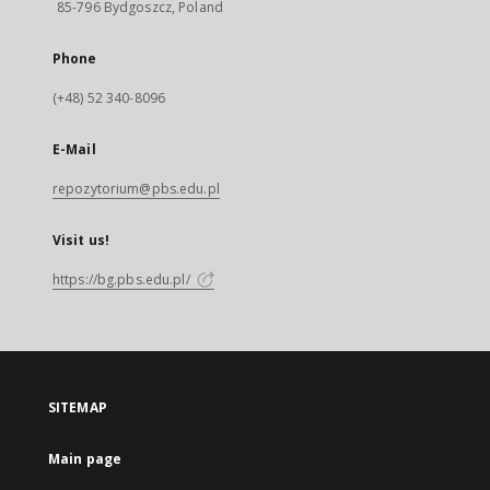
85-796 Bydgoszcz, Poland
Phone
(+48) 52 340-8096
E-Mail
repozytorium@pbs.edu.pl
Visit us!
https://bg.pbs.edu.pl/
SITEMAP
Main page