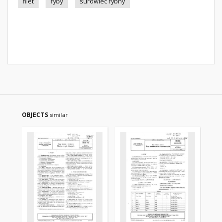
filet
ryby
surowiec rybny
OBJECTS
similar