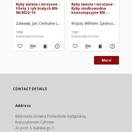
Ryby świeże i mrożone -
Ryby świeże i mrożone -
Ry
Filety z ryb białych BN-
Ryby słodkowodne
- 
86/8022-10
konsumpcyjne BN-
pr
82/8022-03
79
Zalewski, Jan
Centralne Laboratorium Przemysłu Rybnego, Gdynia. O
Wojtas, Wilhelm
Zjednoczenie Gospo
Woj
1986
1982
197
branżowa norma
branżowa norma
br
More
CONTACT DETAILS
Address
Biblioteka Główna Politechniki Bydgoskiej
Repozytorium Cyfrowe
Al. prof. S. Kaliskiego 7