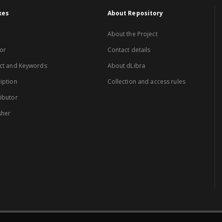
xes
About Repository
About the Project
or
Contact details
ct and Keywords
About dLibra
iption
Collection and access rules
ibutor
sher