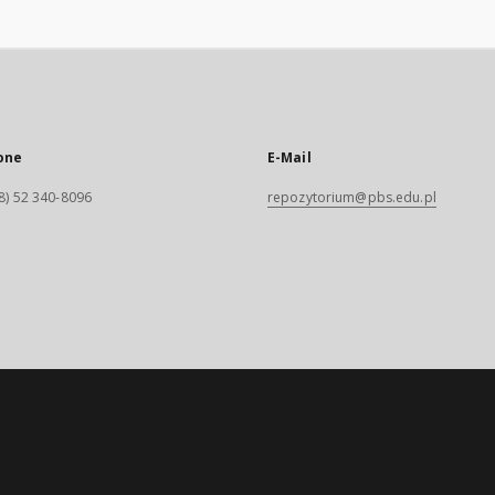
one
E-Mail
8) 52 340-8096
repozytorium@pbs.edu.pl