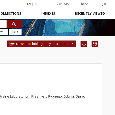
Contrast
Login
Share
EN
PL
COLLECTIONS
INDEXES
RECENTLY VIEWED
rch
Help
Download bibliography description
tralne Laboratorium Przemysłu Rybnego, Gdynia. Oprac.