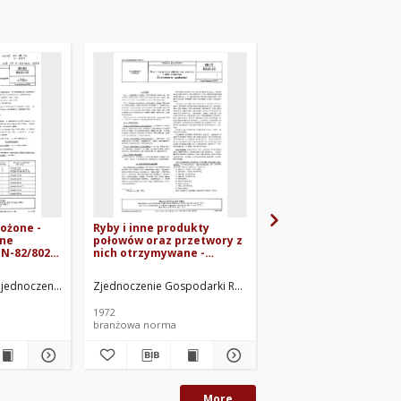
rożone -
Ryby i inne produkty
Ryby i przetwory rybn
dne
połowów oraz przetwory z
Nazwy i określenia B
N-82/8022-
nich otrzymywane -
73/8020-06
Znakowanie opakowań
BN-71/8020-03
zecin. Oprac.
jednoczenie Gospodarki Rybnej, Szczecin. Oprac.
Zjednoczenie Gospodarki Rybnej. Oprac.
Zjednoczenie Gospodark
1972
1973
branżowa norma
branżowa norma
More