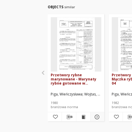
OBJECTS
similar
Przetwory rybne
Przetwory 
marynowane - Marynaty
Mączka ry
rybne gotowane w
04
galarecie BN-80/8026-05
Piga, Wieńczysława
Wojtas, Wilhelm
Piga, Wieńc
Zjednoczeni
1980
1982
branżowa norma
branżowa n