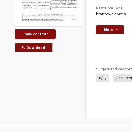
Resource Type:
branżowa norma
More
Show content
Download
Subject and keywor
ryby
przetwor