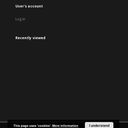
User's account
Log in
Recently viewed
I understand
This page uses 'cookies'.
More information