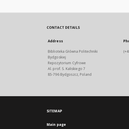
CONTACT DETAILS
Address
Ph
Biblioteka Główna Politechniki
(+4
Bydgoskiej
Repozytorium Cyfrowe
Al. prof. S. Kaliskiego 7
85-796 Bydgoszcz, Poland
SITEMAP
Main page