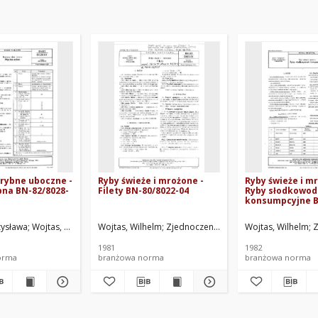
rybne uboczne -
Ryby świeże i mrożone -
Ryby świeże i m
bna BN-82/8028-
Filety BN-80/8022-04
Ryby słodkowo
konsumpcyjne B
03
zysława
e Gospodarki Rybnej, Szczecin. Oprac.
Wojtas, Wilhelm
Wojtas, Wilhelm
Zjednoczenie Gospodarki Rybnej, Szczecin. Oprac.
Zjednoczenie Gospodarki Rybnej, Szc
Wojtas, Wilhelm
Z
1981
1982
orma
branżowa norma
branżowa norma