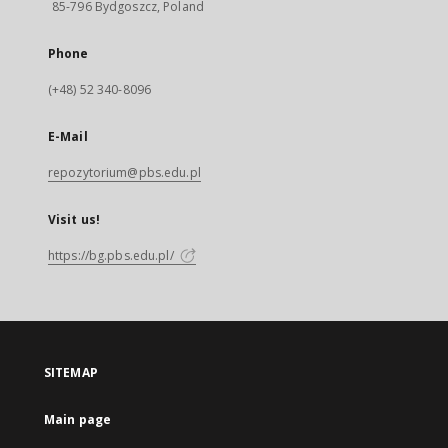
85-796 Bydgoszcz, Poland
Phone
(+48) 52 340-8096
E-Mail
repozytorium@pbs.edu.pl
Visit us!
https://bg.pbs.edu.pl/
SITEMAP
Main page