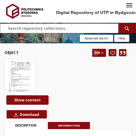
Digital Repository of UTP in Bydgoszc
Advanced search
Help
OBJECT
Show content
Download
DESCRIPTION
INFORMATION