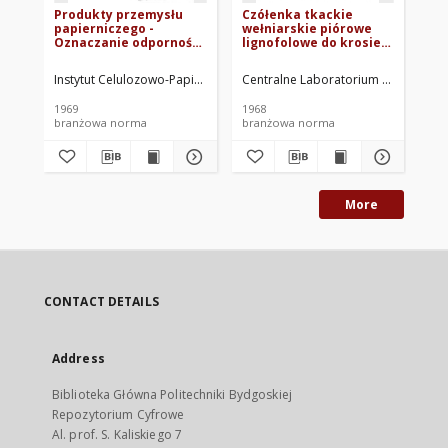
Produkty przemysłu
Czółenka tkackie
Wy
papierniczego -
wełniarskie piórowe
Pł
Oznaczanie odporności
lignofolowe do krosien
typ
na ścieranie BN-
100 WT BN-66/1858-01
be
69/7308-15
- „
Instytut Celulozowo-Papierniczy. Oprac.
Centralne Laboratorium Stosowania 
Cen
Wy
BN
1969
1968
196
branżowa norma
branżowa norma
br
More
CONTACT DETAILS
Address
Biblioteka Główna Politechniki Bydgoskiej
Repozytorium Cyfrowe
Al. prof. S. Kaliskiego 7