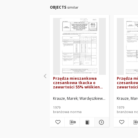
OBJECTS
similar
Przędza mieszankowa
Przędza m
czesankowa tkacka o
czesankow
zawartości 55% włókien
zawartośc
wełnianych i 45% włókien
wełnianych
poliestrowych oraz 45%
poliestrow
Krauze, Marek
Wardęszkiewicz, Eugeniusz
Krauze, Mar
Kozie
włókien wełnianych i 55%
02 Arkusz 
włókien poliestrowych BN-
1979
1979
78/7541-02 Arkusz 03
branżowa norma
branżowa n