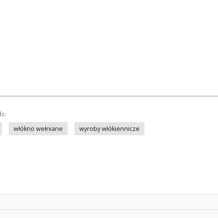
ds:
włókno wełniane
wyroby włókiennicze