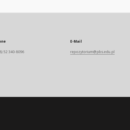
one
E-Mail
8) 52 340-8096
repozytorium@pbs.edu.pl