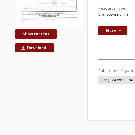
Resource Type:
branżowa norma
More
Show content
Download
Subject and keywor
przędza wełniana