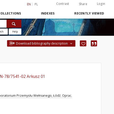
Contrast
Login
Share
EN
PL
COLLECTIONS
INDEXES
RECENTLY VIEWED
rch
Help
Download bibliography description
BN-78/7541-02 Arkusz 01
boratorium Przemysłu Wełnianego, Łódź. Oprac.