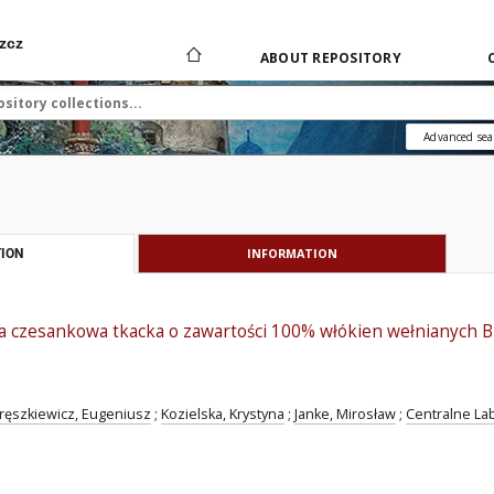
zcz
ABOUT REPOSITORY
Advanced sea
INFORMATION
ION
a czesankowa tkacka o zawartości 100% włókien wełnianych 
ęszkiewicz, Eugeniusz
;
Kozielska, Krystyna
;
Janke, Mirosław
;
Centralne La