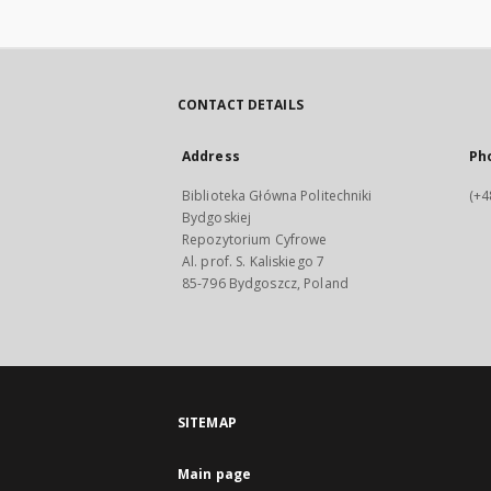
CONTACT DETAILS
Address
Ph
Biblioteka Główna Politechniki
(+4
Bydgoskiej
Repozytorium Cyfrowe
Al. prof. S. Kaliskiego 7
85-796 Bydgoszcz, Poland
SITEMAP
Main page