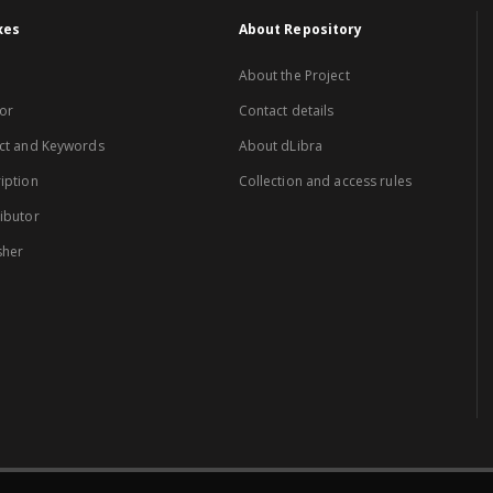
xes
About Repository
About the Project
or
Contact details
ct and Keywords
About dLibra
iption
Collection and access rules
ibutor
sher