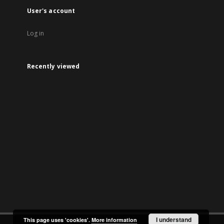
User's account
Log in
Recently viewed
I understand
This page uses 'cookies'.
More information