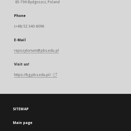
85-796 Bydgoszcz, Poland
Phone
(+48) 52 340-8096
E-Mail
repozytorium@pbs.edu.pl
Visit us!
https://bg.pbs.edu.pl/
SITEMAP
Main page