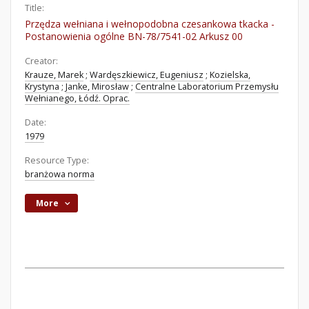
Title:
Przędza wełniana i wełnopodobna czesankowa tkacka -
Postanowienia ogólne BN-78/7541-02 Arkusz 00
Creator:
Krauze, Marek
;
Wardęszkiewicz, Eugeniusz
;
Kozielska,
Krystyna
;
Janke, Mirosław
;
Centralne Laboratorium Przemysłu
Wełnianego, Łódź. Oprac.
Date:
1979
Resource Type:
branżowa norma
More