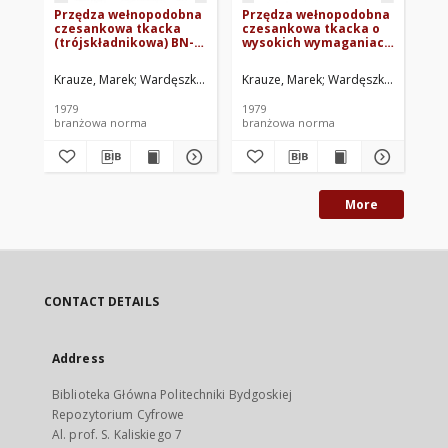
Przędza wełnopodobna
Przędza wełnopodobna
Pr
czesankowa tkacka
czesankowa tkacka o
z 
(trójskładnikowa) BN-
wysokich wymaganiach
po
78/7541-02 Arkusz 07
jakościowych "Super"
cz
BN-78/7541-02 Arkusz
st
Krauze, Marek
Wardęszkiewicz, Eugeniusz
Krauze, Marek
Kozielska, Krystyna
Wardęszkiewicz, Eug
Janke,
Kra
11
Ar
1979
1979
197
branżowa norma
branżowa norma
br
More
CONTACT DETAILS
Address
Biblioteka Główna Politechniki Bydgoskiej
Repozytorium Cyfrowe
Al. prof. S. Kaliskiego 7