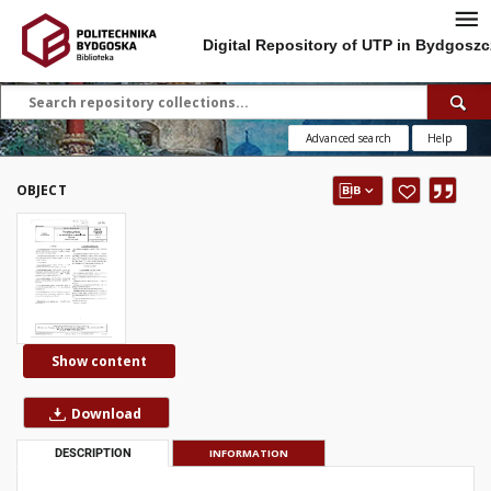
Digital Repository of UTP in Bydgoszc
Advanced search
Help
OBJECT
Show content
Download
DESCRIPTION
INFORMATION