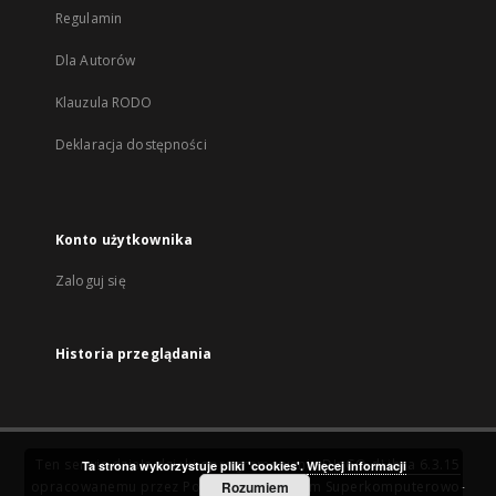
Regulamin
Dla Autorów
Klauzula RODO
Deklaracja dostępności
Konto użytkownika
Zaloguj się
Historia przeglądania
Ten serwis działa dzięki oprogramowaniu
DInGO dLibra 6.3.15
Ta strona wykorzystuje pliki 'cookies'.
Więcej informacji
opracowanemu przez
Poznańskie Centrum Superkomputerowo-
Rozumiem