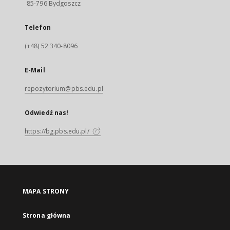
85-796 Bydgoszcz
Telefon
(+48) 52 340-8096
E-Mail
repozytorium@pbs.edu.pl
Odwiedź nas!
https://bg.pbs.edu.pl/
MAPA STRONY
Strona główna