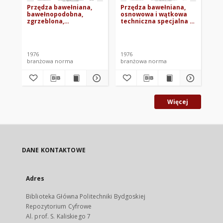
Przędza bawełniana,
Przędza bawełniana,
Pr
bawełnopodobna,
osnowowa i wątkowa
pa
zgrzeblona,
techniczna specjalna S
ba
pojedyncza, techniczna
BN-75/7531-01 Arkusz
ba
BN-75/7531-01 Arkusz
32
Po
Kru
30
BN
00
1976
1976
197
branżowa norma
branżowa norma
br
Więcej
DANE KONTAKTOWE
Adres
Biblioteka Główna Politechniki Bydgoskiej
Repozytorium Cyfrowe
Al. prof. S. Kaliskiego 7