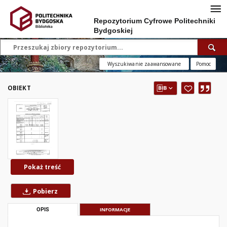
Repozytorium Cyfrowe Politechniki
Bydgoskiej
Wyszukiwanie zaawansowane
Pomoc
OBIEKT
Pokaż treść
Pobierz
OPIS
INFORMACJE