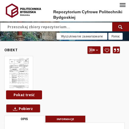
Repozytorium Cyfrowe Politechniki
Bydgoskiej
Wyszukiwanie zaawansowane
Pomoc
OBIEKT
Pokaż treść
Pobierz
OPIS
INFORMACJE