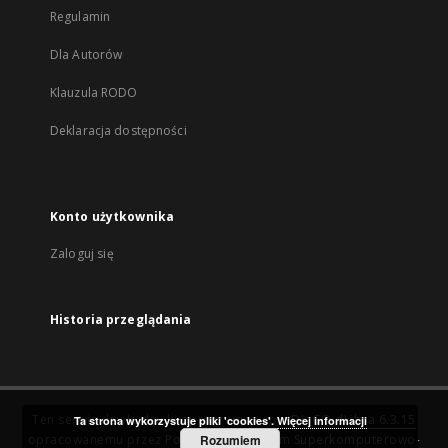
Regulamin
Dla Autorów
Klauzula RODO
Deklaracja dostępności
Konto użytkownika
Zaloguj się
Historia przeglądania
Ten serwis działa dzięki oprogramowaniu
DInGO dLibra 6.3.15
Ta strona wykorzystuje pliki 'cookies'.
Więcej informacji
opracowanemu przez
Poznańskie Centrum Superkomputerowo-
Rozumiem