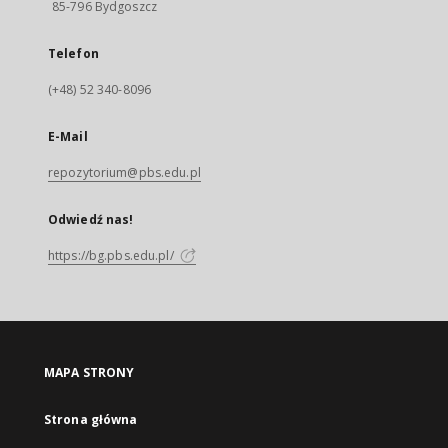
85-796 Bydgoszcz
Telefon
(+48) 52 340-8096
E-Mail
repozytorium@pbs.edu.pl
Odwiedź nas!
https://bg.pbs.edu.pl/
MAPA STRONY
Strona główna