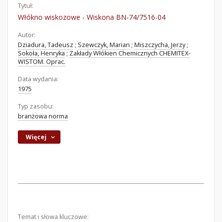
Tytuł:
Włókno wiskozowe - Wiskona BN-74/7516-04
Autor:
Dziadura, Tadeusz
;
Szewczyk, Marian
;
Miszczycha, Jerzy
;
Sokoła, Henryka
;
Zakłady Włókien Chemicznych CHEMITEX-
WISTOM. Oprac.
Data wydania:
1975
Typ zasobu:
branżowa norma
Więcej
Temat i słowa kluczowe: