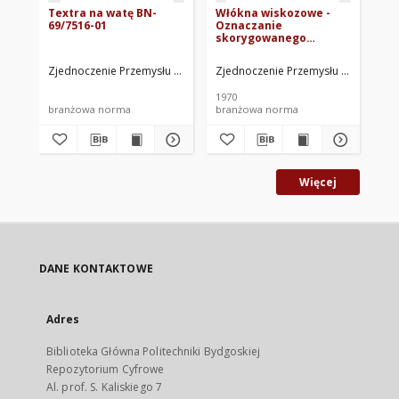
Textra na watę BN-
Włókna wiskozowe -
Fo
69/7516-01
Oznaczanie
(T
skorygowanego
Ch
wskaźnika
tec
filtracyjności wiskozy
wi
Zjednoczenie Przemysłu Włókien Sztucznych. Oprac.
Zjednoczenie Przemysłu Włókien Szt
Sze
kw* BN-70/7516-03
la
ni
1970
197
74
branżowa norma
branżowa norma
br
Więcej
DANE KONTAKTOWE
Adres
Biblioteka Główna Politechniki Bydgoskiej
Repozytorium Cyfrowe
Al. prof. S. Kaliskiego 7