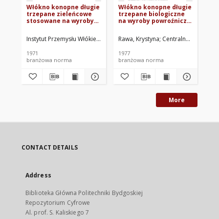
Włókno konopne długie
Włókno konopne długie
Me
trzepane zieleńcowe
trzepane biologiczne
su
stosowane na wyroby
na wyroby powroźnicze
wł
powroźnicze BN-
BN-76/7522-06
Wł
70/7511-12
ko
Instytut Przemysłu Włókien Łykowych. Oprac.
Rawa, Krystyna
Centralne Laborator
Ins
or
70
1971
1977
197
branżowa norma
branżowa norma
br
More
CONTACT DETAILS
Address
Biblioteka Główna Politechniki Bydgoskiej
Repozytorium Cyfrowe
Al. prof. S. Kaliskiego 7