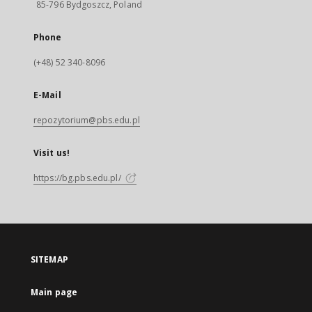
85-796 Bydgoszcz, Poland
Phone
(+48) 52 340-8096
E-Mail
repozytorium@pbs.edu.pl
Visit us!
https://bg.pbs.edu.pl/
SITEMAP
Main page