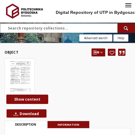
Digital Repository of UTP in Bydgoszc
Advanced search
Help
OBJECT
Show content
Download
DESCRIPTION
INFORMATION