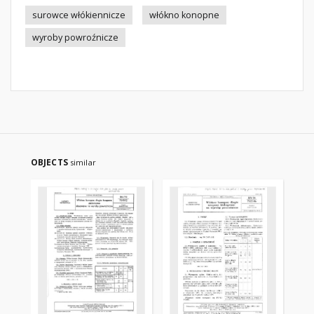
surowce włókiennicze
włókno konopne
wyroby powroźnicze
OBJECTS
similar