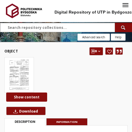
Digital Repository of UTP in Bydgoszc
Advanced search
Help
OBJECT
Show content
Download
DESCRIPTION
INFORMATION