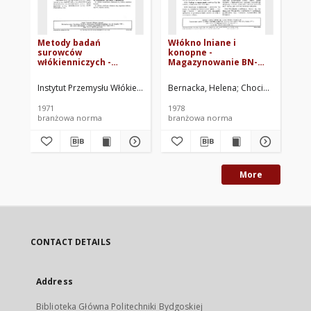
Metody badań
Włókno lniane i
Me
surowców
konopne -
su
włókienniczych -
Magazynowanie BN-
wł
Włókno lniane i
77/7520-04
Wł
konopne - Kontrola
wy
Instytut Przemysłu Włókien Łykowych. Oprac.
Bernacka, Helena
Chocianowicz, Al
Dud
organoleptyczna BN-
ko
70/7511-14
za
1971
1978
197
BN
branżowa norma
branżowa norma
br
More
CONTACT DETAILS
Address
Biblioteka Główna Politechniki Bydgoskiej