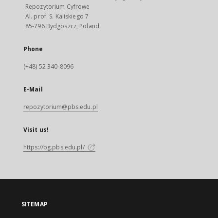
Repozytorium Cyfrowe
Al. prof. S. Kaliskiego 7
85-796 Bydgoszcz, Poland
Phone
(+48) 52 340-8096
E-Mail
repozytorium@pbs.edu.pl
Visit us!
https://bg.pbs.edu.pl/
SITEMAP