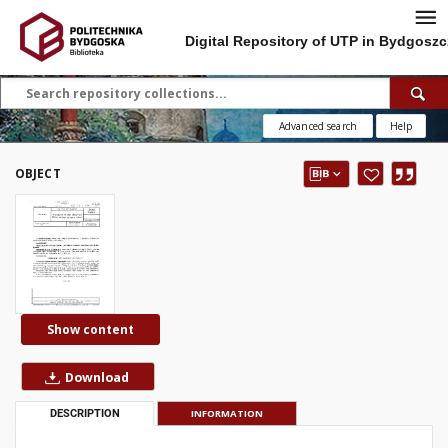
Digital Repository of UTP in Bydgoszc
Advanced search
Help
OBJECT
Show content
Download
DESCRIPTION
INFORMATION