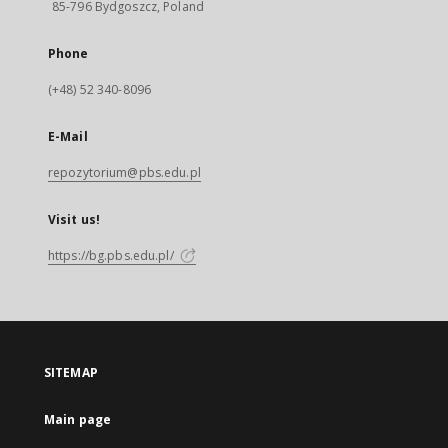
85-796 Bydgoszcz, Poland
Phone
(+48) 52 340-8096
E-Mail
repozytorium@pbs.edu.pl
Visit us!
https://bg.pbs.edu.pl/
SITEMAP
Main page