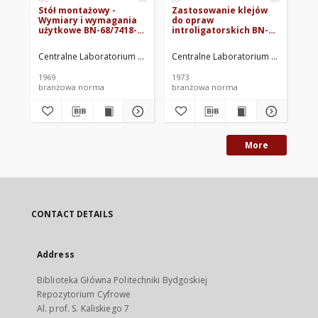
Stół montażowy -
Zastosowanie klejów
Wy
Wymiary i wymagania
do opraw
li
użytkowe BN-68/7418-
introligatorskich BN-
te
01
72/7453-01
wy
01
Centralne Laboratorium Poligraficzne. Oprac.
Centralne Laboratorium Poligraficzn
Cen
1969
1973
197
branżowa norma
branżowa norma
br
More
CONTACT DETAILS
Address
Biblioteka Główna Politechniki Bydgoskiej
Repozytorium Cyfrowe
Al. prof. S. Kaliskiego 7