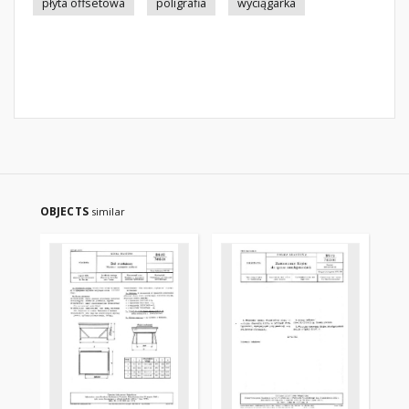
płyta offsetowa
poligrafia
wyciągarka
OBJECTS
similar