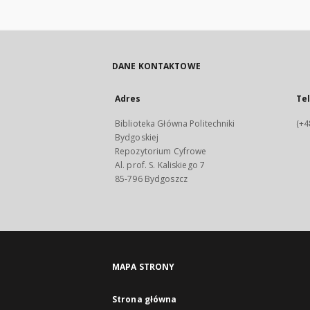
DANE KONTAKTOWE
Adres
Te
Biblioteka Główna Politechniki
(+4
Bydgoskiej
Repozytorium Cyfrowe
Al. prof. S. Kaliskiego 7
85-796 Bydgoszcz
MAPA STRONY
Strona główna