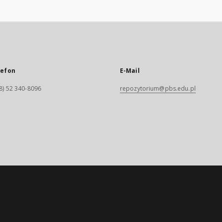
lefon
E-Mail
8) 52 340-8096
repozytorium@pbs.edu.pl