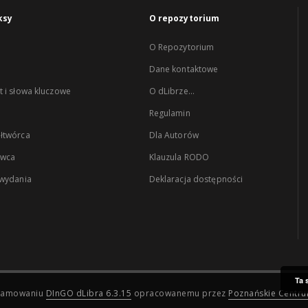
ksy
O repozytorium
O Repozytorium
Dane kontaktowe
 i słowa kluczowe
O dLibrze...
Regulamin
łtwórca
Dla Autorów
wca
Klauzula RODO
 wydania
Deklaracja dostępności
Ta 
ogramowaniu
DInGO dLibra 6.3.15
opracowanemu przez
Poznańskie Centr