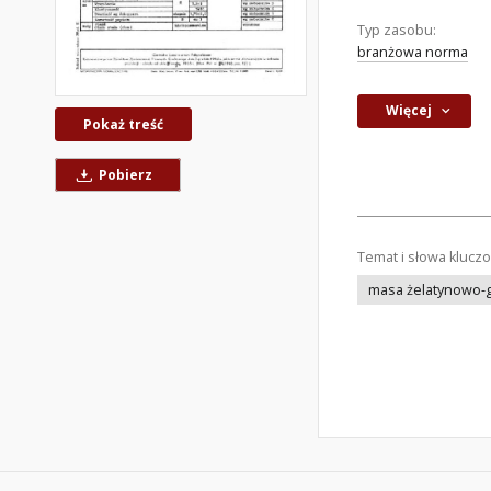
Typ zasobu:
branżowa norma
Więcej
Pokaż treść
Pobierz
Temat i słowa klucz
masa żelatynowo-