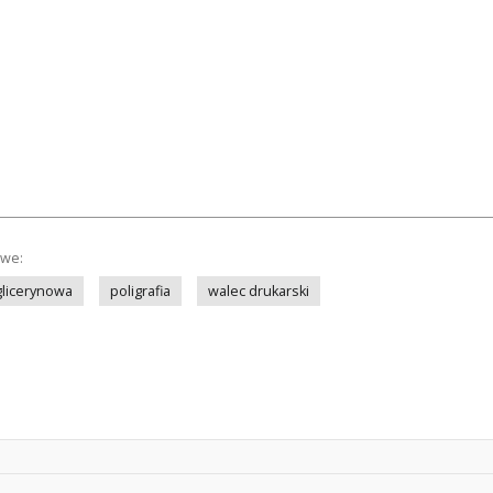
owe:
glicerynowa
poligrafia
walec drukarski