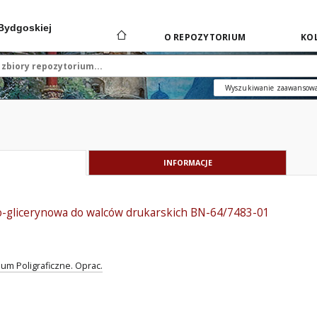
 Bydgoskiej
O REPOZYTORIUM
KOL
Wyszukiwanie zaawansow
INFORMACJE
-glicerynowa do walców drukarskich BN-64/7483-01
um Poligraficzne. Oprac.