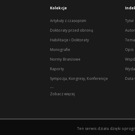
Kolekcje
Inde
Artykuły z czasopism
Tytuł
Doktoraty przed obroną
Autor
Habilitacje i Doktoraty
Temat
Monografie
Opis
Normy Branżowe
Wspó
Raporty
Wyda
Sympozja, Kongresy, Konferencje
Data
...
Zobacz więcej
Ten serwis działa dzięki opr