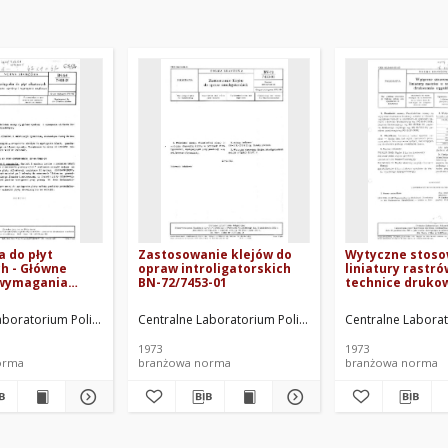
 do płyt
Zastosowanie klejów do
Wytyczne stoso
h - Główne
opraw introligatorskich
liniatury rastró
 wymagania
BN-72/7453-01
technice druko
BN-64/7488-01
wypukłego BN-7
aboratorium Poligraficzne. Oprac.
Centralne Laboratorium Poligraficzne. Oprac.
Centralne Laborat
1973
1973
orma
branżowa norma
branżowa norma