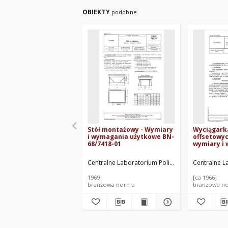
OBIEKTY
podobne
Stół montażowy - Wymiary
Wyciągarka
i wymagania użytkowe BN-
offsetowyc
68/7418-01
wymiary i
użytkowe 
Centralne Laboratorium Poligraficzne. Oprac.
Centralne L
1969
[ca 1966]
branżowa norma
branżowa n