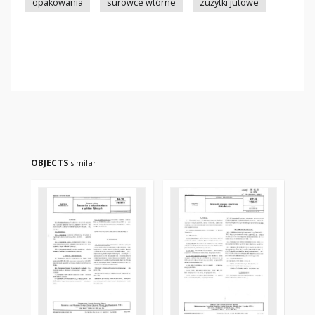
opakowania
surowce wtórne
zużytki jutowe
OBJECTS
similar