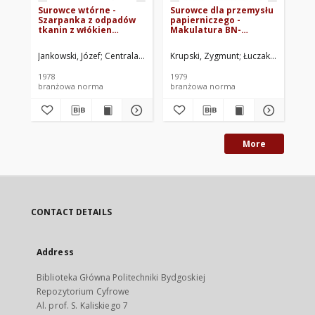
Surowce wtórne -
Surowce dla przemysłu
Cz
Szarpanka z odpadów
papierniczego -
plą
tkanin z włókien
Makulatura BN-
Og
łykowych BN-78/7518-10
78/7311-12
ba
Jankowski, Józef
Centrala Surowców Wtórnych, Łódź. Oprac.
Krupski, Zygmunt
Łuczak, Jerzy
Jank
Jan
1978
1979
197
branżowa norma
branżowa norma
br
More
CONTACT DETAILS
Address
Biblioteka Główna Politechniki Bydgoskiej
Repozytorium Cyfrowe
Al. prof. S. Kaliskiego 7