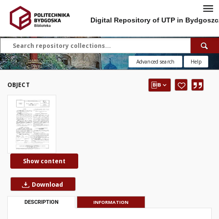
Digital Repository of UTP in Bydgoszc
Advanced search
Help
OBJECT
Show content
Download
DESCRIPTION
INFORMATION