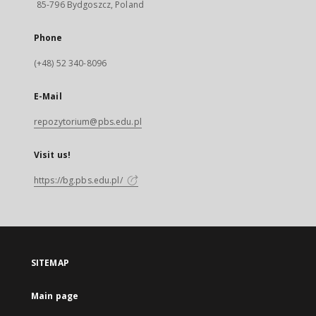
85-796 Bydgoszcz, Poland
Phone
(+48) 52 340-8096
E-Mail
repozytorium@pbs.edu.pl
Visit us!
https://bg.pbs.edu.pl/
SITEMAP
Main page